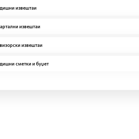
дишни извештаи
артални извештаи
визорски извештаи
дишни сметки и буџет