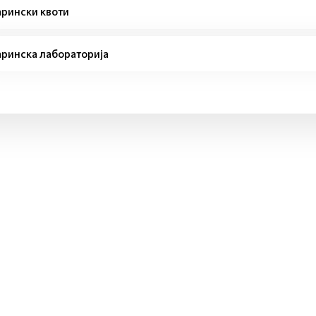
рински квоти
ринска лабораторија