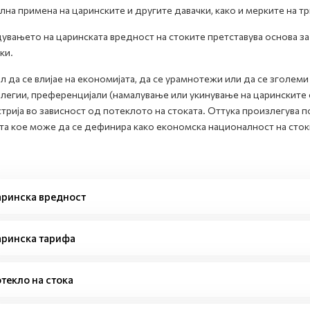
лна примена на царинските и другите давачки, како и мерките на тр
увањето на царинската вредност на стоките претставува основа за
ки.
л да се влијае на економијата, да се урамнотежи или да се зголем
легии, преференцијали (намалување или укинување на царинските с
трија во зависност од потеклото на стоката. Оттука произлегува 
та кое може да се дефинира како економска националност на сток
ринска вредност
ринска тарифа
текло на стока