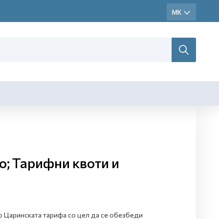
о; Тарифни квоти и
но Царинската тарифа со цел да се обезбеди