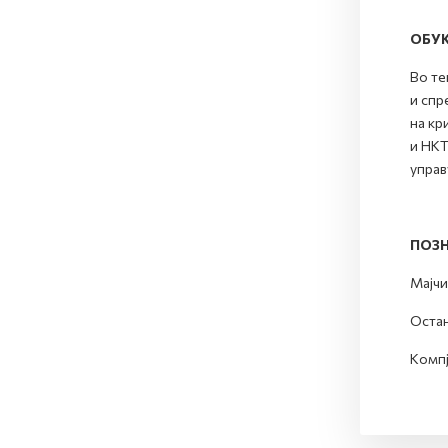
ОБУ
Во те
и спр
на кр
и НКТ
управ
ПОЗН
Мајчи
Остана
Компј