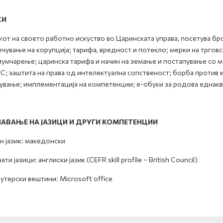
КИ
кот на своето работно искуство во Царинската управа, посетува бро
ечување на корупција; тарифа, вредност и потекло; мерки на тргов
иумчарење; царинска тарифа и начин на земање и постапување со м
С; заштита на права од интелектуална сопственост; борба против 
ување; имплементација на компетенции; е-обуки за родова еднакв
АВАЊЕ НА ЈАЗИЦИ И ДРУГИ КОМПЕТЕНЦИИ
н јазик: македонски
ти јазици: англиски јазик (CEFR skill profile – British Council)
утерски вештини: Microsoft office