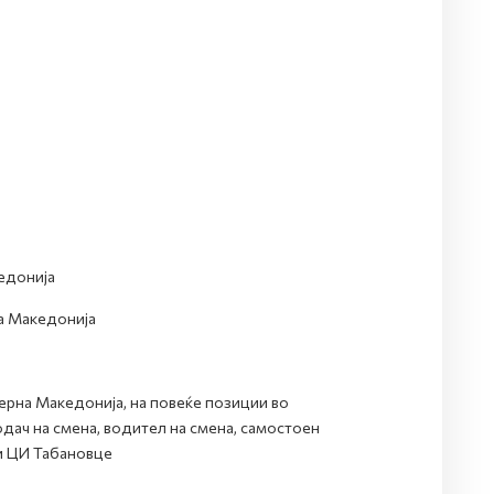
едонија
а Македонија
верна Македонија, на повеќе позиции во
одач на смена, водител на смена, самостоен
 и ЦИ Табановце