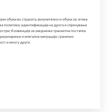
јни обуки во струката, вклучително и обуки за: етика
ска политика; идентификација на дрога и спречување
остри; Конвенција за заедничка транзитна постапка
криумчарење и илегална миграција; гранично
ост и многу други.