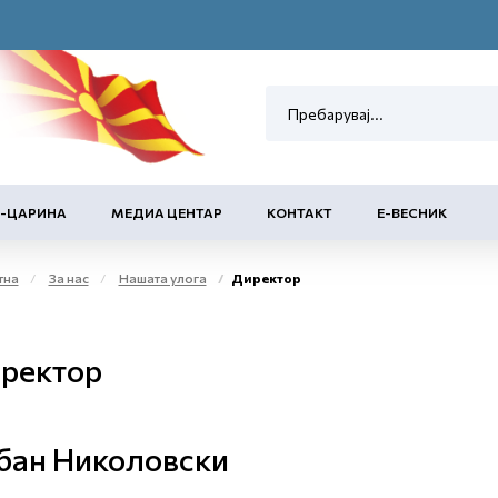
Е-ЦАРИНА
МЕДИА ЦЕНТАР
КОНТАКТ
Е-ВЕСНИК
тна
За нас
Нашата улога
Директор
ректор
бан Николовски