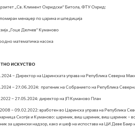
рзитет „Св. Климент Охридски“ Битола, ФТУ Охрид:
ломиран менаџер по царина и шпедиција
зија „Гоце Делчев“ Куманово
родно математичка насока
ОТНО ИСКУСТВО
.2024 – Директор на Царинската управа на Република Северна Мак
.2024 – 27.06.2024: пратеник на Собранието на Република Северн
.2022 – 27.05.2024: директор на ЈП Куманово План
.2008 – 09.02.2022: вработен во Царинска управа на Република Се
арница Скопје и Куманово: цариник, виш цариник, виш цариник – в
ник за царински надзор, како и шеф на испостава на ЦИ Деве Баир