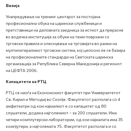
Визија
Унапредување на тренинг центарот за постојана
професионална обука на царински службеници и
претставници на деловната заедница за истиот да прерасне
во водечка институција за обуки на теми поврзани со
трговски правила и олеснување на трговијата во рамки на
мултилатералниот трговски систем, кој целосно ќе се базира
на професионалните стандарди на Светската царинска
организација за Република Северна Македонија и регионот
на ЦЕФТА 2006.
Капацитети на РТЦ
РТЦ се наоѓа на Економскиот факултет при Универзитетот
Св. Кирил и Методиј во Скопје. Факултетот располага со 4
амфитеатри од кои најмалиот е со капацитет од 80
слушатели, додека најголемиот – за 200 слушатели. Има
четири комплутерски лаборатории, од кои најмалата има 35
компјутери, а најголемата 75. Факултетот располага и со