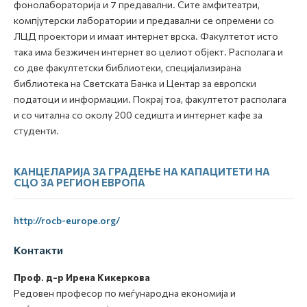
фонолабораторија и 7 предавални. Сите амфитеатри,
компјутерски лаборатории и предавални се опремени со
ЛЦД проектори и имаат интернет врска. Факултетот исто
така има безжичен интернет во целиот објект. Располага и
со две факултетски библиотеки, специјализирана
библиотека на Светската Банка и Центар за европски
податоци и информации. Покрај тоа, факултетот располага
и со читална со околу 200 седишта и интернет кафе за
студенти.
КАНЦЕЛАРИЈА ЗА ГРАДЕЊЕ НА КАПАЦИТЕТИ НА
СЦО ЗА РЕГИОН ЕВРОПА
http://rocb-europe.org/
Контакти
Проф. д-р Ирена Кикеркова
Редовен професор по меѓународна економија и