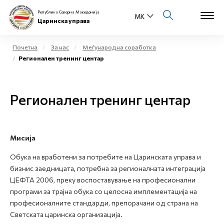
Република Северна Македонија
Царинска управа
Почетна
За нас
Меѓународна соработка
Регионален тренинг центар
Open s
За нас
Open s
Регионален тренинг центар
Физички лица
Open s
Бизнис заедница
Мисија
Open s
Е-Царина
Обука на вработени за потребите на Царинската управа и
Open s
бизнис заедницата, потребна за регионалната интеграција
Медиа центар
ЦЕФТА 2006, преку воспоставување на професионални
програми за трајна обука со целосна имплементација на
Контакт
професионалните стандарди, препорачани од страна на
Светската царинска организација.
Е-Весник