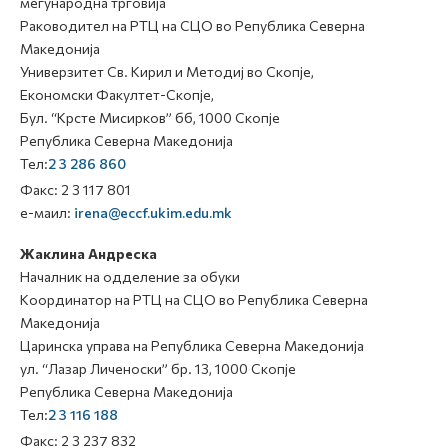
меѓународна трговија
Раководител на РТЦ на СЦО во Република Северна
Македонија
Универзитет Св. Кирил и Методиј во Скопје,
Економски Факултет-Скопје,
Бул. “Крсте Мисирков” бб, 1000 Скопје
Република Северна Македонија
Тел:
2 3 286 860
Факс: 2 3 117 801
е-маил:
irena@eccf.ukim.edu.mk
Жаклина Андреска
Началник на одделение за обуки
Координатор на РТЦ на СЦО во Република Северна
Македонија
Царинска управа на Република Северна Македонија
ул. “Лазар Личеноски” бр. 13, 1000 Скопје
Република Северна Македонија
Тел:
2 3 116 188
Факс: 2 3 237 832