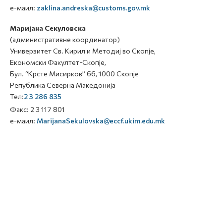
е-маил:
zaklina.andreska@customs.gov.mk
Маријана Секуловска
(административне координатор)
Универзитет Св. Кирил и Методиј во Скопје,
Економски Факултет-Скопје,
Бул. “Крсте Мисирков” бб, 1000 Скопје
Република Северна Македонија
Тел:
2 3 286 835
Факс: 2 3 117 801
е-маил:
MarijanaSekulovska@eccf.ukim.edu.mk