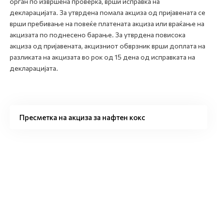
орган по извршена проверка, врши исправка на
декларацијата. За утврдена помала акциза од пријавената се
врши пребивање на повеќе платената акциза или враќање на
акцизата по поднесено барање. За утврдена повисока
акциза од пријавената, акцизниот обврзник врши доплата на
разликата на акцизата во рок од 15 дена од исправката на
декларацијата.
Пресметка на акциза за нафтен кокс