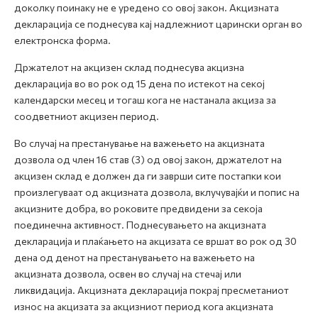
доколку поинаку не е уредено со овој закон. Акцизната
декларација се поднесува кај надлежниот царински орган во
електронска форма.
Држателот на акцизен склад поднесува акцизна
декларација во во рок од 15 дена по истекот на секој
календарски месец и тогаш кога не настанала акциза за
соодветниот акцизен период.
Во случај на престанување на важењето на акцизната
дозвола од член 16 став (3) од овој закон, држателот на
акцизен склад е должен да ги заврши сите постапки кои
произлегуваат од акцизната дозвола, вклучувајќи и попис на
акцизните добра, во роковите предвидени за секоја
поединечна активност. Поднесувањето на акцизната
декларација и плаќањето на акцизата се вршат во рок од 30
дена од денот на престанувањето на важењето на
акцизната дозвола, освен во случај на стечај или
ликвидација. Aкцизната декларација покрај пресметаниот
износ на акцизата за акцизниот период кога акцизната