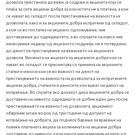
дозвола престанала да важи, ја содржи и акцизата која се
плаќа за сите акцизни добра за кои истата не е платена, а кои
се чуваат во складот после престанување на важноста на
дозволата, како и за акцизните добра испратени од складот,
а кои се во постапка на акцизно одложување, чие
доставување до одредиштето, а во случаите на извоз чие
изнесување надвор од акцизното подрачје, не е потврдено
до денот на престанување на важењето на акцизната
дозвола. Висината на акцизата за акцизните добра кои се
чуваат во складот се пресметува со примена на акцизните
стапки и износи кои се во важност на денот на
престанувањето на важноста на дозволата,а за испратените
акцизни добра, стапките и износите кои важат на денот на
испраќање. Во случите ако доказот дека акцизните добра се
доставени на нивното одредиште се добие еден ден после
престанувањето на важност на дозволата, акцизниот
обврзник може во рок од три години од датумот на
испраќање на добрата, да поднесе барање за враќање на
повеќе платената акциза за количината на акцизни добра
доставени до нивното одредиште или извезени надвор од