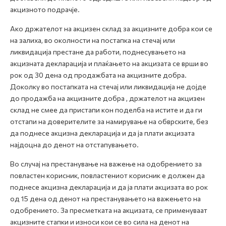
акцизното подрачје.
Ако држателот на акцизен склад за акцизните добра кои се
на залиха, во околности на постапка на стечај или
ликвидација престане да работи, поднесувањето на
акцизната декларација и плаќањето на акцизата се врши во
рок од 30 дена од продажбата на акцизните добра.
Доколку во постапката на стечај или ликвидација не дојде
до продажба на акцизните добра , држателот на акцизен
склад не смее да пристапи кон поделба на истите и да ги
отстапи на доверителите за намирување на обврските, без
да поднесе акцизна декларација и да ја плати акцизата
најдоцна до денот на отстапувањето.
Во случај на престанување на важење на одобрението за
повластен корисник, повластениот корисник е должен да
поднесе акцизна декларација и да ја плати акцизата во рок
од 15 дена од денот на престанувањето на важењето на
одобрението. За пресметката на акцизата, се применуваат
акцизните стапки и износи кои се во сила на денот на