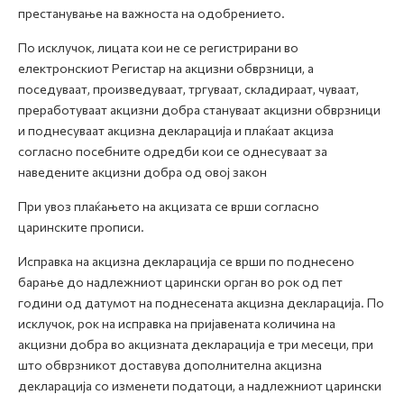
престанување на важноста на одобрението.
По исклучок, лицата кои не се регистрирани во
електронскиот Регистар на акцизни обврзници, а
поседуваат, произведуваат, тргуваат, складираат, чуваат,
преработуваат акцизни добра стануваат акцизни обврзници
и поднесуваат акцизна декларација и плаќаат акциза
согласно посебните одредби кои се однесуваат за
наведените акцизни добра од овој закон
При увоз плаќањето на акцизата се врши согласно
царинските прописи.
Исправка на акцизна декларација се врши по поднесено
барање до надлежниот царински орган во рок од пет
години од датумот на поднесената акцизна декларација. По
исклучок, рок на исправка на пријавената количина на
акцизни добра во акцизната декларација е три месеци, при
што обврзникот доставува дополнителна акцизна
декларација со изменети податоци, а надлежниот царински