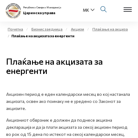
Република Северна Македонија
Царинска управа
Почетна
Бизнис заедница
Акцизи
Плаќање на акциза
Плаќање на акцизата за енергенти
Open s
За нас
Open s
Плаќање на акцизата за
Физички лица
енергенти
Open s
Бизнис заедница
Open s
Е-Царина
Акцизен период е еден календарски месец во кој настанала
акцизата, освен ако поинаку не е уредено со Законот за
Open s
Медиа центар
акцизите.
Акцизниот обврзник е должен да поднесе акцизна
Контакт
декларација и да ја плати акцизата за секој акцизен период
во рок од 15 дена по истекот на секој календарски месец,
Е-Весник