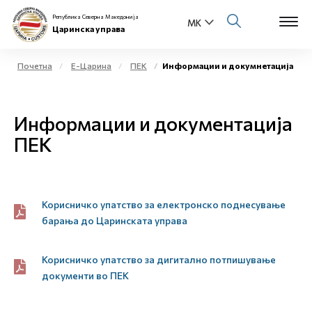
Република Северна Македонија
Царинска управа
Почетна
Е-Царина
ПЕК
Информации и докумнетација
Open s
За нас
Информации и документација
Open s
Физички лица
ПЕК
Open s
Бизнис заедница
Open s
Корисничко упатство за електронско поднесување
Е-Царина
барања до Царинската управа
Open s
Медиа центар
Корисничко упатство за дигитално потпишување
Контакт
документи во ПЕК
Е-Весник