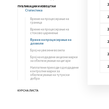
ПУБЛИКАЦИИ И ИЗВЕШТАИ
Статистика
Време на процесирање на
граница
Време на процесирање на
стоково царинење
Време на процесирање на
дозволи
Број на увезени возила
Број на издадени акцизни марки
за обележување на цигари
Наплатени приходи од издадени
контролни марки за
обележување на тутунски
добра
КУРСНА ЛИСТА