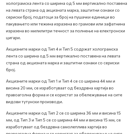
холограмска лента со ширина од 5 мм вертикално поставена
на левата страна од акцизната марка, заштитни ознаки со
сериски број, податоци за број на пушачки единици во
пакувањето или тежина изразена во грамови или зафатнина
изразена во милилитри течност за полнење на електронски
цигари.
Акцизните марки од Тип 4 и Тип 5 содржат холограмска
лента со ширина од 5 мм вертикално поставена на левата
страна од акцизната марка и заштитни ознаки со сериски
број.
Акцизните марки од Тип 1 и Тип 4 се со ширина 44 мм и
висина 20 мм, се изработуваат од бездрвна хартија во
правоаголна форма и се користат за обележување на сите
видови тутунски производи.
Акцизните марки од Тип 2 се со ширина 36 мм и висина 15
мм, од Тип 3 и Тип 5 се со ширина 44 мм и висина 15 мм, се
изработуваат од бездрвна самолеплива хартија во
правоаголна форма и се користат за обележување на сите