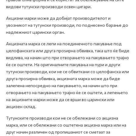
видови тутунски производи освен цигари.
Акцизни марки може да добијат производителот и
увозникот на тутунски производи, по поднесено барање до
надлежниот царински орган.
Акцизната марка се лепи на поединечното пакување под
целофанската или друга проѕирна обвивка, така што ќе биде
видлива, на начин што при отворањето на пакувањето трајно
ќе се оштети. На оригиналните пакувања на пури и други
тутунски производи, кои не се обвиткани со целофанска или
друга проѕирна обвивка, акцизната марка може да биде
залепена непосредно на пакувањето, на начин што при
отворањето на пакувањето трајно ќе се оштети, а лепењето
на акцизните марки може да се врши во царински или
акцизен склад.
Тутунските производи кои не се обележани со акцизна
марка, или се обележани со оштетена акцизна марка или на
друг начин различен од пропишаниот се сметаат за