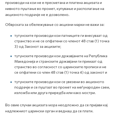
производи на кои не е пресметана и платена акцизата и
нивното пуштање во промет, купување и располагање на
акцизното подрачје не е дозволено.
Обврската за обележување со акцизни марки не важи за:
тутунските производи кои патниците ги внесуваат од
странство и не се опфатени со членот 48 став (1) точка
3) од Законот за акцизите;
тутунските производи кои државјаните на Република
Македонија и странските државјани ги примаат од
странство во согласност со царинските прописи и не
се опфатени со член 48 став (1) точка 4) од законот и
тутунските производи кои се увезени во акцизното
подрачје и се пуштаат во промет на меѓународен саем,
изложба или друга приредба или како мостри.
Во овие случаи акцизата мора неодложно да се пријави кај
надлежниот царински орган и веднаш да се плати.