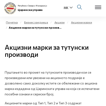
Република Северна Македонија
Царинска управа
Почетна
Бизнис заедница
Акцизи
Акцизни марки
Акцизни марки за тутунски производи
Open s
За нас
Open s
Акцизни марки за тутунски
Физички лица
производи
Open s
Бизнис заедница
Open s
Е-Царина
Пуштањето во промет на тутунските производи кои се
произведени или увезени на акцизното подрачје е
Open s
Медиа центар
дозволено само доколку истите се обележани со акцизна
марка издадена од Царинската управа на која се испечатени
Контакт
посебни ознаки и сериски број.
Акцизните марки од Тип 1, Тип 2 и Тип 3 содржат
Е-Весник