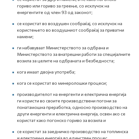
гориво или гориво за греење, со исклучок на
енергентите од член 93 од законот;
се користат во воздушен сообраќај, со исклучок на
користењето во воздушниот сообраќај за приватни
намени;
ги набавуваат Министерството за одбрана и
Министерството за внатрешни работи за специјалните
возила за целите на одбраната и безбедноста;
кога имаат двојна употреба;
кога се користат во минеролошки процеси;
производителот на енергенти и електрична енергија
ги користи во своите производствени погони за
понатамошна преработка, односно производство на
други енергенти и електрична енергија, освен ако се
користат како погонско гориво за возила и
се користат за заедничко производство на топлинска
и електрична енергија во единствен процес