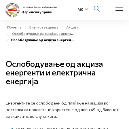
Република Северна Македонија
Царинска управа
Почетна
Бизнис заедница
Акцизи
Ослободување од плаќање акциза и повластено користење на акцизни добра
Open s
Ослободување од акциза енергенти и електрична енергија
За нас
Open s
Физички лица
Ослободување од акциза
Open s
енергенти и електрична
Бизнис заедница
енергија
Open s
Е-Царина
Open s
Медиа центар
Енергентите се ослободени од плаќање на акциза во
постапка на повластено користење од член 49 од Законот
Контакт
за акцизите, во случај кога:
Е-Весник
се користат за други намени, а не како погонско