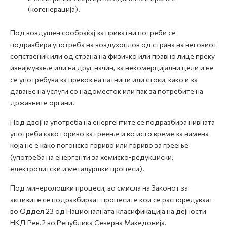
(когенерација).
Под воздушен сообраќај за приватни потреби се
подразбира употреба на воздухоплов од страна на неговиот
сопственик или од страна на физичко или правно лице преку
изнајмување или на друг начин, за некомерцијални цели и не
се употребува за превоз на патници или стоки, како и за
давање на услуги со надоместок или пак за потребите на
државните органи.
Под двојна употреба на енергентите се подразбира нивната
употреба како гориво за греење и во исто време за намена
која не е како погонско гориво или гориво за греење
(употреба на енергенти за хемиско-редукциски,
електролитски и металуршки процеси).
Под минеролошки процеси, во смисла на Законот за
акцизите се подразбираат процесите кои се распоредуваат
во Оддел 23 од Националната класификација на дејности
НКД Рев.2 во Република Северна Македонија.