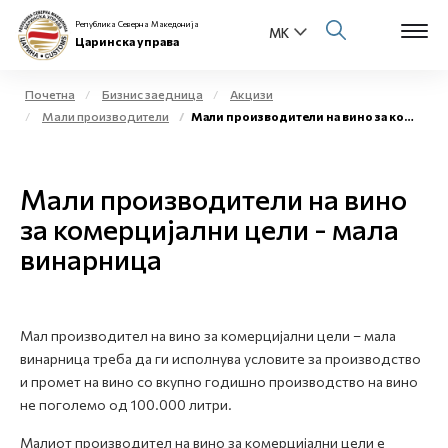
Република Северна Македонија
Царинска управа
Почетна
Бизнис заедница
Акцизи
Мали производители
Мали производители на вино за комерцијални цели - мала винарница
Open s
За нас
Open s
Мали производители на вино
Физички лица
за комерцијални цели - мала
Open s
Бизнис заедница
винарница
Open s
Е-Царина
Open s
Мал производител на вино за комерцијални цели – мала
Медиа центар
винарница треба да ги исполнува условите за производство
и промет на вино со вкупно годишно производство на вино
Контакт
не поголемо од 100.000 литри.
Малиот производител на вино за комерцијални цели е
Е-Весник