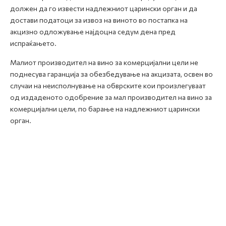
должен да го извести надлежниот царински орган и да
достави податоци за извоз на виното во постапка на
акцизно одложување најдоцна седум дена пред
испраќањето.
Малиот производител на вино за комерцијални цели не
поднесува гаранција за обезбедување на акцизата, освен во
случаи на неисполнување на обврските кои произлегуваат
од издаденото одобрение за мал производител на вино за
комерцијални цели, по барање на надлежниот царински
орган.