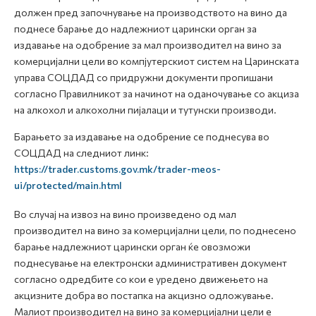
должен пред започнување на производството на вино да
поднесе барање до надлежниот царински орган за
издавање на одобрение за мал производител на вино за
комерцијални цели во компјутерскиот систем на Царинската
управа СОЦДАД со придружни документи пропишани
согласно Правилникот за начинот на оданочување со акциза
на алкохол и алкохолни пијалаци и тутунски производи.
Барањето за издавање на одобрение се поднесува во
СОЦДАД на следниот линк:
https://trader.customs.gov.mk/trader-meos-
ui/protected/main.html
Во случај на извоз на вино произведено од мал
производител на вино за комерцијални цели, по поднесено
барање надлежниот царински орган ќе овозможи
поднесување на електронски административен документ
согласно одредбите со кои е уредено движењето на
акцизните добра во постапка на акцизно одложување.
Малиот производител на вино за комерцијални цели е