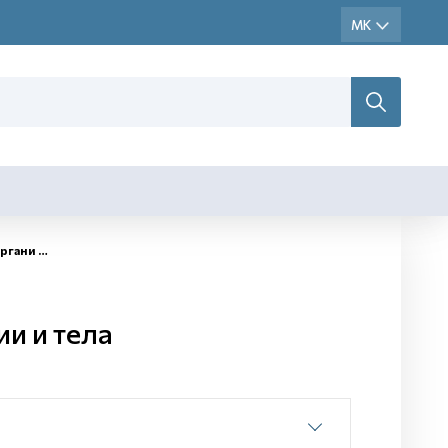
 и тела
и и тела