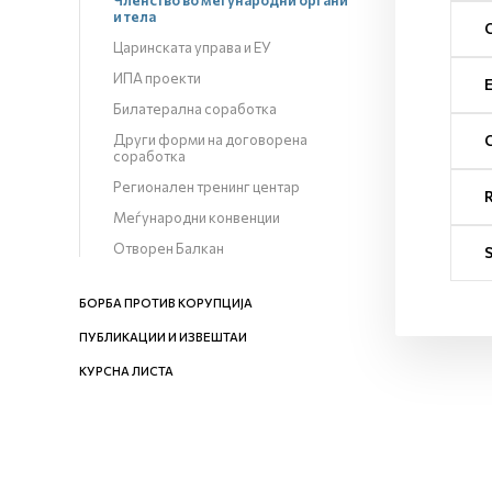
Членство во меѓународни органи
и тела
Царинската управа и ЕУ
ИПА проекти
Билатерална соработка
Други форми на договорена
соработка
Регионален тренинг центар
Меѓународни конвенции
Отворен Балкан
БОРБА ПРОТИВ КОРУПЦИЈА
ПУБЛИКАЦИИ И ИЗВЕШТАИ
КУРСНА ЛИСТА