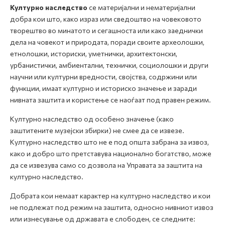
Културно наследство
се материјални и нематеријални
добра кои што, како израз или сведоштво на човековото
творештво во минатото и сегашноста или како заеднички
дела на човекот и природата, поради своите археолошки,
етнолошки, историски, уметнички, архитектонски,
урбанистички, амбиентални, технички, социолошки и други
научни или културни вредности, својства, содржини или
функции, имаат културно и историско значење и заради
нивната заштита и користење се наоѓаат под правен режим.
Културно наследство од особено значење (како
заштитените музејски збирки) не смее да се извезе.
Културно наследство што не е под општа забрана за извоз,
како и добро што претставува национално богатство, може
да се извезува само со дозвола на Управата за заштита на
културно наследство.
Добрата кои немаат карактер на културно наследство и кои
не подлежат под режим на заштита, односно нивниот извоз
или изнесување од државата е слободен, се следните: