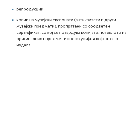
репродукции
копии на музејски експонати (антиквитети и други
музејски предмети), пропратени со соодветен
сертификат, со кој се потврдува копијата, потеклото на
оригиналниот предмет и институцијата која што го
издала.