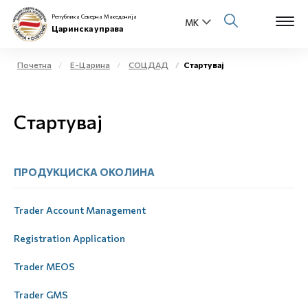
Република Северна Македонија
Царинска управа
Почетна
Е-Царина
СОЦДАД
Стартувај
Open s
За нас
Стартувај
Open s
Физички лица
Open s
Бизнис заедница
ПРОДУКЦИСКА ОКОЛИНА
Open s
Е-Царина
Trader Account Management
Open s
Медиа центар
Registration Application
Trader MEOS
Контакт
Trader GMS
Е-Весник