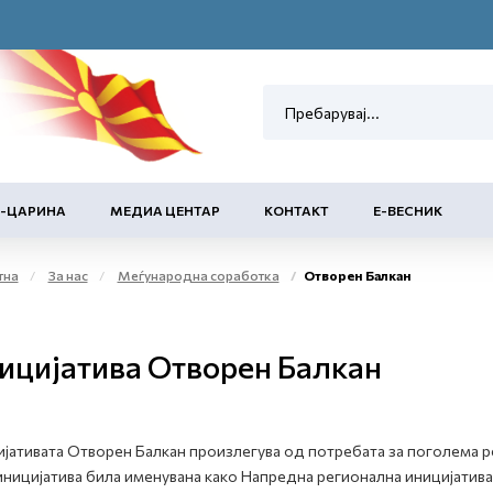
Е-ЦАРИНА
МЕДИА ЦЕНТАР
КОНТАКТ
Е-ВЕСНИК
тна
За нас
Меѓународна соработка
Отворен Балкан
ицијатива Отворен Балкан
јативата Отворен Балкан произлегува од потребата за поголема р
иницијатива била именувана како Напредна регионална иницијатива