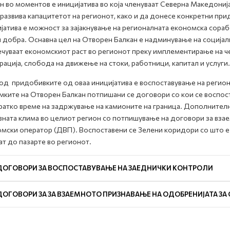
н во моментов е иницијатива во која членуваат Северна Македонија,
 развива капацитетот на регионот, како и да донесе конкретни при
јатива е можност за зајакнување на регионалната економска сора
и добра. Оснавна цел на Отворен Балкан е надминување на социјал
чуваат економскиот раст во регионот преку имплементирање на ч
рација, слобода на движење на стоки, работници, капитал и услуги.
од придобивките од оваа иницијатива e воспоставување на региона
мките на Отворен Балкан потпишани се договори со кои се воспо
ратко време на задржување на камионите на граница. Дополнител
ната клима во целиот регион со потпишување на договори за вза
мски оператор (ДВП). Воспоставени се Зелени коридори со што е
ат до пазарте во регионот.
ДОГОВОРИ ЗА ВОСПОСТАВУВАЊЕ НА ЗАЕДНИЧКИ КОНТРОЛИ
ДОГОВОРИ ЗА ЗА ВЗАЕМНОТО ПРИЗНАВАЊЕ НА ОДОБРЕНИЈАТА ЗА