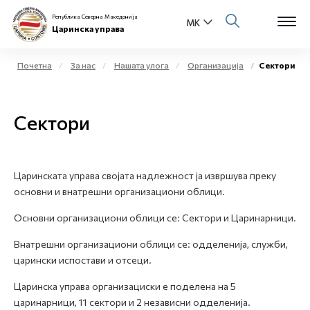
Република Северна Македонија
Царинска управа
Почетна
За нас
Нашата улога
Организација
Сектори
Open s
За нас
Сектори
Open s
Физички лица
Open s
Бизнис заедница
Царинската управа својата надлежност ја извршува преку
основни и внатрешни организациони облици.
Open s
Е-Царина
Основни организациони облици се: Сектори и Царинарници.
Open s
Медиа центар
Внатрешни организациони облици се: одделенија, служби,
царински испостави и отсеци.
Контакт
Царинска управа организациски е поделена на 5
царинарници, 11 сектори и 2 независни одделенија.
Е-Весник