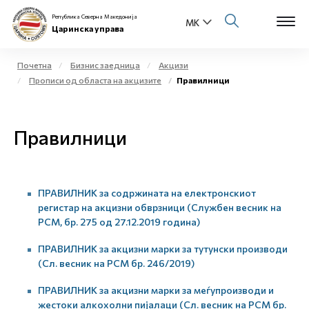
Република Северна Македонија
Царинска управа
Почетна
Бизнис заедница
Акцизи
Прописи од областа на акцизите
Правилници
Open s
За нас
Open s
Правилници
Физички лица
Open s
Бизнис заедница
ПРАВИЛНИК за содржината на електронскиот
Open s
Е-Царина
регистар на акцизни обврзници (Службен весник на
РСМ, бр. 275 од 27.12.2019 година)
Open s
Медиа центар
ПРАВИЛНИК за акцизни марки за тутунски производи
(Сл. весник на РСМ бр. 246/2019)
Контакт
ПРАВИЛНИК за акцизни марки за меѓупроизводи и
жестоки алкохолни пијалаци (Сл. весник на РСМ бр.
Е-Весник