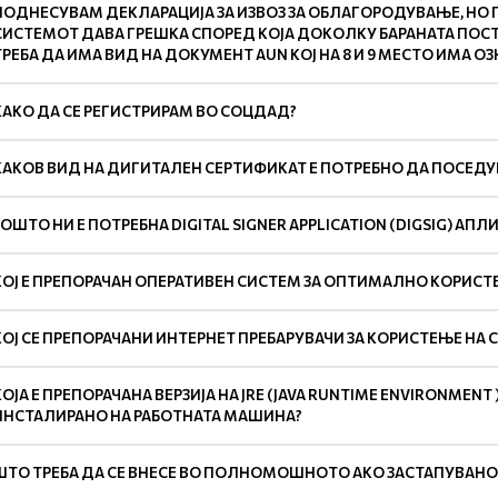
ПОДНЕСУВАМ ДЕКЛАРАЦИЈА ЗА ИЗВОЗ ЗА ОБЛАГОРОДУВАЊЕ, НО ПР
СИСТЕМОТ ДАВА ГРЕШКА СПОРЕД КОЈА ДОКОЛКУ БАРАНАТА ПОС
ТРЕБА ДА ИМА ВИД НА ДОКУМЕНТ AUN КОЈ НА 8 И 9 МЕСТО ИМА ОЗ
КАКО ДА СЕ РЕГИСТРИРАМ ВО СОЦДАД?
КАКОВ ВИД НА ДИГИТАЛЕН СЕРТИФИКАТ Е ПОТРЕБНО ДА ПОСЕДУ
ЗОШТО НИ Е ПОТРЕБНА DIGITAL SIGNER APPLICATION (DIGSIG) АПЛ
КОЈ Е ПРЕПОРАЧАН ОПЕРАТИВЕН СИСТЕМ ЗА ОПТИМАЛНО КОРИСТ
КОЈ СЕ ПРЕПОРАЧАНИ ИНТЕРНЕТ ПРЕБАРУВАЧИ ЗА КОРИСТЕЊЕ НА
КОЈА Е ПРЕПОРАЧАНА ВЕРЗИЈА НА JRE (JAVA RUNTIME ENVIRONMENT 
ИНСТАЛИРАНО НА РАБОТНАТА МАШИНА?
ШТО ТРЕБА ДА СЕ ВНЕСЕ ВО ПОЛНОМОШНОТО АКО ЗАСТАПУВАНО