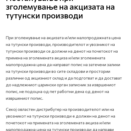
зголемување на акцизата на
тутунски производи
При зголемување на акцизата и/или малопродажната цена
на тутунски производи, производителот и увозникот на
тутунски производи се должни на денот на почетокот на
примена на зголемената акциза и/или зголемената
малопродажна цена да направат попис на затечени залихи
на тутунски производи во сите складови и простории
различни од акцизниот склад и да подготват и да достават
до надлежниот царински орган записник за извршениот
попис, не подоцна од пет работни дена од денот на
извршениот попис.
Секој овластен дистрибутер на производителот или на
увозникот на тутунски производи е должен на денот на
почетокот на примената на зголемената акциза и/или
малопродажна цена на тутунски производи да направи