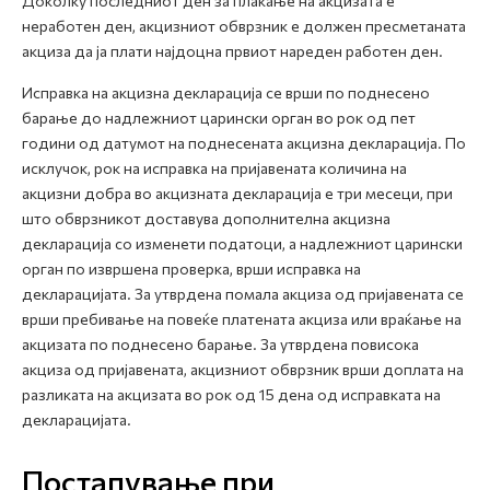
Доколку последниот ден за плаќање на акцизата е
неработен ден, акцизниот обврзник е должен пресметаната
акциза да ја плати најдоцна првиот нареден работен ден.
Исправка на акцизна декларација се врши по поднесено
барање до надлежниот царински орган во рок од пет
години од датумот на поднесената акцизна декларација. По
исклучок, рок на исправка на пријавената количина на
акцизни добра во акцизната декларација е три месеци, при
што обврзникот доставува дополнителна акцизна
декларација со изменети податоци, а надлежниот царински
орган по извршена проверка, врши исправка на
декларацијата. За утврдена помала акциза од пријавената се
врши пребивање на повеќе платената акциза или враќање на
акцизата по поднесено барање. За утврдена повисока
акциза од пријавената, акцизниот обврзник врши доплата на
разликата на акцизата во рок од 15 дена од исправката на
декларацијата.
Постапување при