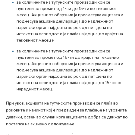
за количините на тутунските производи кои се
пуштени во промет од 1-ви до 15-ти во тековниот
месец. Акцизниот обврзник ја пресметува акцизата и
поднесува акцизна декларација до надлежниот
царински орган најдоцна во рок од пет дена по
истекот на периодот и ја плаќа најдоцна до крајот на
тековниот месец и
за количините на тутунските производи кои се
пуштени во промет од 16-ти до крајот на тековниот
месец. Акцизниот обврзник ја пресметува акцизата и
поднесува акцизна декларација до надлежниот
царински орган најдоцна во рок од пет дена по
истекот на периодот и ја плаќа најдоцна до 15-ти во
наредниот месец.
При увоз, акцизата на тутунските производи се плаќа во
роковите и начинот кој е предвиден за плаќање на увозните
давачки, освен во случаи кога акцизните добра се движат во
постапка на акцизно одложување.