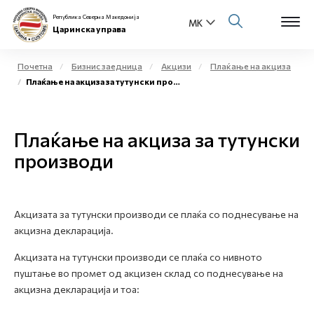
Република Северна Македонија
Царинска управа
Почетна
Бизнис заедница
Акцизи
Плаќање на акциза
Плаќање на акциза за тутунски производи
Open s
За нас
Open s
Плаќање на акциза за тутунски
Физички лица
производи
Open s
Бизнис заедница
Open s
Е-Царина
Акцизата за тутунски производи се плаќа со поднесување на
акцизна декларација.
Open s
Медиа центар
Акцизата на тутунски производи се плаќа со нивното
пуштање во промет од акцизен склад со поднесување на
Контакт
акцизна декларација и тоа:
Е-Весник