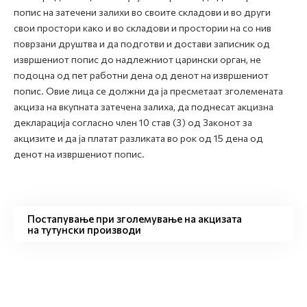
попис на затечени залихи во своите складови и во други
свои простори како и во складови и простории на со нив
поврзани друштва и да подготви и достави записник од
извршениот попис до надлежниот царински орган, не
подоцна од пет работни дена од денот на извршениот
попис. Овие лица се должни да ја пресметаат зголемената
акциза на вкупната затечена залиха, да поднесат акцизна
декларација согласно член 10 став (3) од Законот за
акцизите и да ја платат разликата во рок од 15 дена од
денот на извршениот попис.
Постапување при зголемување на акцизата
на тутунски производи