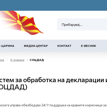
Е-ЦАРИНА
МЕДИА ЦЕНТАР
КОНТАКТ
Е-ВЕСНИК
тна
Е-Царина
СОЦДАД
стем за обработка на декларации 
ОЦДАД)
ската управа обезбедува 24/7 поддршка на крајните корисници з