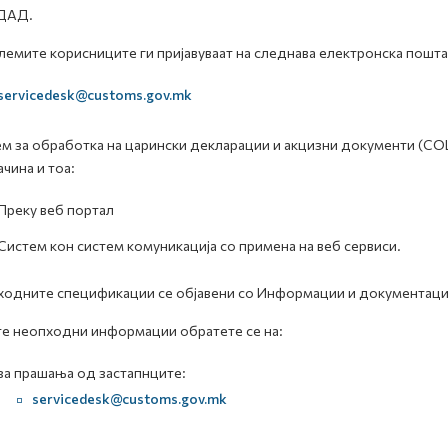
ДАД.
емите корисниците ги пријавуваат на следнава електронска пошта
servicedesk@customs.gov.mk
м за обработка на царински декларации и акцизни документи (С
ачина и тоа:
Преку веб портал
Систем кон систем комуникација со примена на веб сервиси.
одните спецификации се објавени со Информации и документациј
те неопходни информации обратете се на:
за прашања од застапнците:
servicedesk@customs.gov.mk