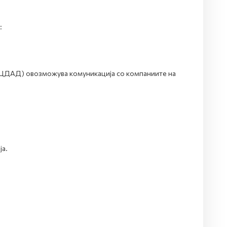
:
ОЦДАД) овозможува комуникација со компаниите на
а.