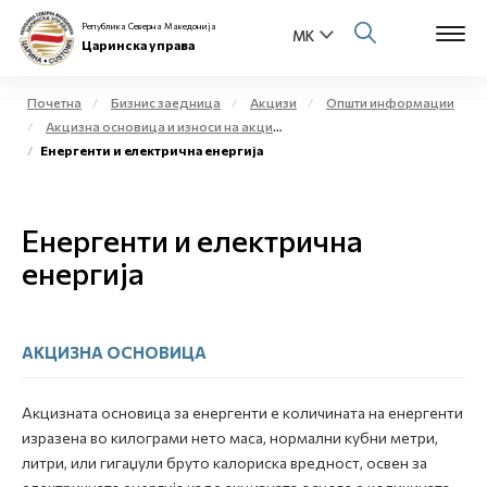
Република Северна Македонија
Царинска управа
Почетна
Бизнис заедница
Акцизи
Општи информации
Акцизна основица и износи на акциза
Open s
Енергенти и електрична енергија
За нас
Open s
Физички лица
Енергенти и електрична
Open s
енергија
Бизнис заедница
Open s
Е-Царина
АКЦИЗНА ОСНОВИЦА
Open s
Медиа центар
Акцизната основица за енергенти е количината на енергенти
Контакт
изразена во килограми нето маса, нормални кубни метри,
литри, или гигаџули бруто калориска вредност, освен за
Е-Весник