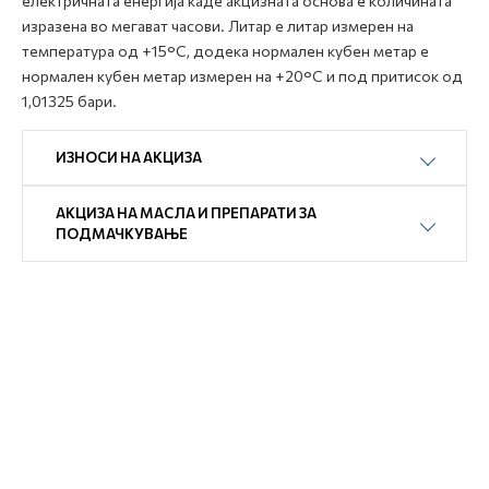
електричната енергија каде акцизната основа е количината
изразена во мегават часови. Литар е литар измерен на
температура од +15°C, додека нормален кубен метар е
нормален кубен метар измерен на +20°C и под притисок од
1,01325 бари.
ИЗНОСИ НА АКЦИЗА
АКЦИЗА НА МАСЛА И ПРЕПАРАТИ ЗА
ПОДМАЧКУВАЊЕ