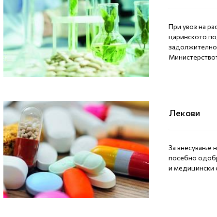
При увоз на ра
царинското по
задолжително 
Министерствот
Лекови
За внесување 
посебно одобр
и медицински 