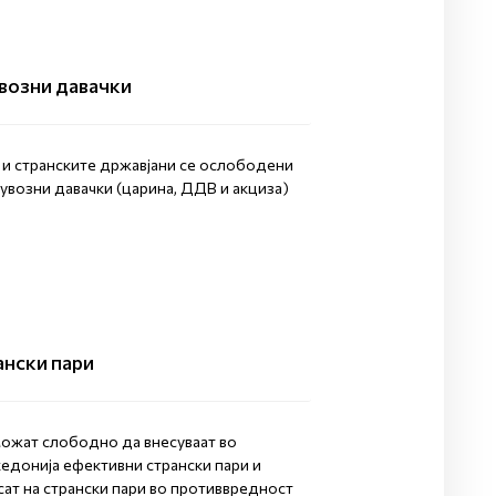
возни давачки
и странските државјани се ослободени
увозни давачки (царина, ДДВ и акциза)
ански пари
ожат слободно да внесуваат во
едонија ефективни странски пари и
сат на странски пари во противвредност