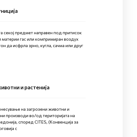
униција
та секој предмет направен под притисок
и материи гас или компримиран воздух
гон да исфрла зрно, кугла, сачма или друг
ивотни и растенија
знесување на загрозени животни и
вни производи во/од територијата на
донија, според CITES, (Конвенција за
говија с