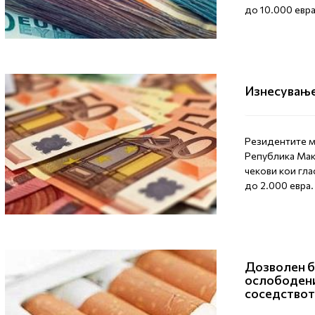
до 10.000 евра
Изнесување
Резидентите м
Република Мак
чекови кои гла
до 2.000 евра.
Дозволен б
ослободени
соседство