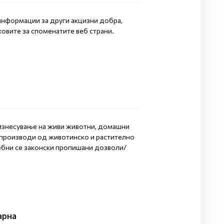
информации за други акцизни добра,
овите за споменатите веб страни.
изнесување на живи животни, домашни
производи од животинско и растително
ебни се законски пропишани дозволи/
арна