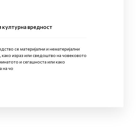
и културна вредност
едство се материјални и нематеријални
, како израз или сведоштво на човековото
минатото и сегашноста или како
 на чо