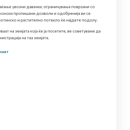
лаќање увозни давачки, ограничувања поврзани со
законски пропишани дозволи и одобренија ви се
отинско и растително потекло ќе најдете подолу.
аат на земјата која ќе ја посетите, ве советуваме да
истрација на таа земјата.
омет