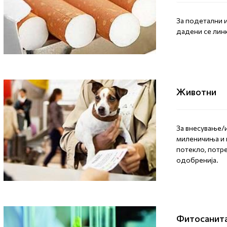
За подетални 
дадени се линк
Животни
За внесување/
миленичиња и 
потекло, потр
одобренија.
Фитосанит