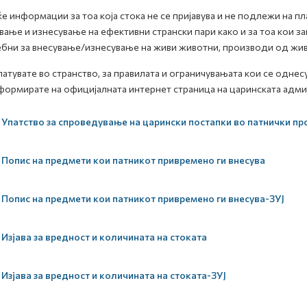
е информации за тоа која стока не се пријавува и не подлежи на п
вање и изнесување на ефективни странски пари како и за тоа кои 
бни за внесување/изнесување на живи животни, производи од жив
патувате во странство, за правилата и ограничувањата кои се однесув
формирате на официјалната интернет страница на царинската админ
Упатство за спроведување на царински постапки во патнички пр
Попис на предмети кои патникот привремено ги внесува
Попис на предмети кои патникот привремено ги внесува-ЗУЈ
Изјава за вредност и количината на стоката
Изјава за вредност и количината на стоката-ЗУЈ