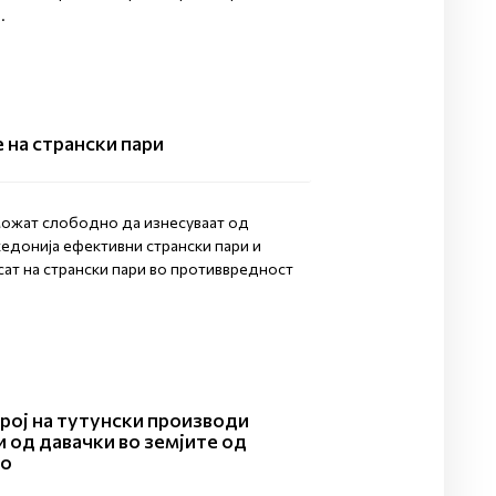
.
 на странски пари
ожат слободно да изнесуваат од
едонија ефективни странски пари и
сат на странски пари во противвредност
рој на тутунски производи
 од давачки во земјите од
то