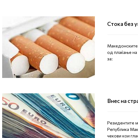
Стока без у
Mакедонските 
од плаќање на 
за:
Внес на стр
Резидентите м
Република Мак
чекови кои гла