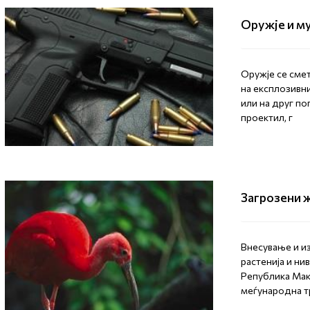
Оружје и м
Оружје се сме
на експлозивн
или на друг по
проектил, г
Загрозени ж
Внесување и и
растенија и ни
Република Mаке
меѓународна тр