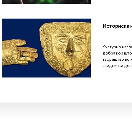
Историска 
Културно насл
добра кои што
творештво во 
заеднички дела