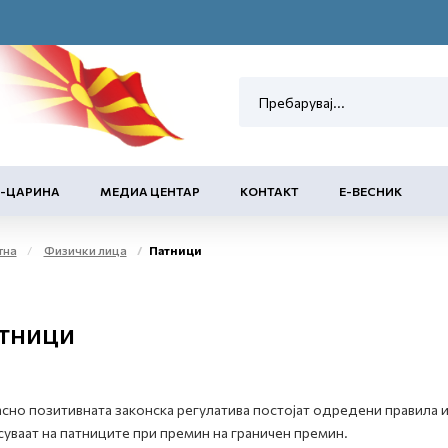
Е-ЦАРИНА
МЕДИА ЦЕНТАР
КОНТАКТ
Е-ВЕСНИК
тна
Физички лица
Патници
тници
сно позитивната законска регулатива постојат одредени правила и
уваат на патниците при премин на граничен премин.