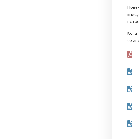
Повеќ
внесу
потре
Кога 
се ин