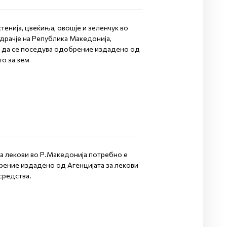
стенија, цвеќиња, овошје и зеленчук во
драчје на Република Македонија,
да се поседува одобрение издадено од
о за зем
на лекови во Р.Македонија потребно е
ение издадено од Агенцијата за лекови
средства.