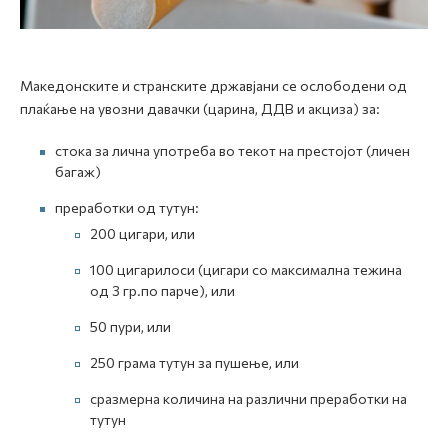
Mакедонските и странските државјани се ослободени од
плаќање на увозни давачки (царина, ДДВ и акциза) за:
стока за лична употреба во текот на престојот (личен
багаж)
преработки од тутун:
200 цигари, или
100 цигарилоси (цигари со максимална тежина
од 3 гр.по парче), или
50 пури, или
250 грама тутун за пушење, или
сразмерна количина на различни преработки на
тутун