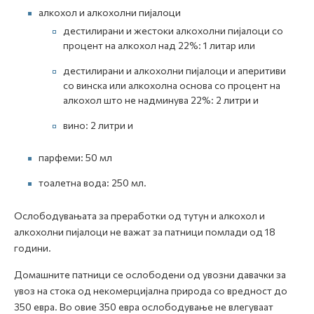
алкохол и алкохолни пијалоци
дестилирани и жестоки алкохолни пијалоци со
процент на алкохол над 22%: 1 литар или
дестилирани и алкохолни пијалоци и аперитиви
со винска или алкохолна основа со процент на
алкохол што не надминува 22%: 2 литри и
вино: 2 литри и
парфеми: 50 мл
тоалетна вода: 250 мл.
Ослободувањата за преработки од тутун и алкохол и
алкохолни пијалоци не важат за патници помлади од 18
години.
Домашните патници се ослободени од увозни давачки за
увоз на стока од некомерцијална природа со вредност до
350 евра. Во овие 350 евра ослободување не влегуваат