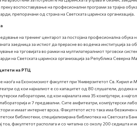
 преку воспоставување на професионални програми за трајна обу
арди, препорачани од страна на Светската царинска организација.
ја
едување на тренинг центарот за постојана професионална обука н
ната заедница за истиот да прерасне во водечка институција за об
ување на трговијата во рамки на мултилатералниот трговски систе
арди на Светската царинска организација за Република Северна М
цитети на РТЦ
е наоѓа на Економскиот факултет при Универзитетот Св. Кирил и М
еатри од кои најмалиот е со капацитет од 80 слушатели, додека н
утерски лаборатории, од кои најмалата има 35 компјутери, а најго
абораторија и 7 предавални. Сите амфитеатри, компјутерски лаб
тори и имаат интернет врска. Факултетот исто така има безжичен и
тетски библиотеки, специјализирана библиотека на Светската Бан
ј тоа, факултетот располага и со читална со околу 200 седишта и и