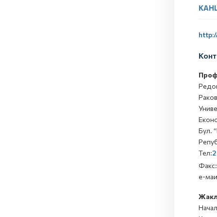
КАНЦ
http:
Конт
Проф
Редов
Раков
Униве
Еконо
Бул. 
Репуб
Тел:
2
Факс:
е-ма
Жакл
Начал