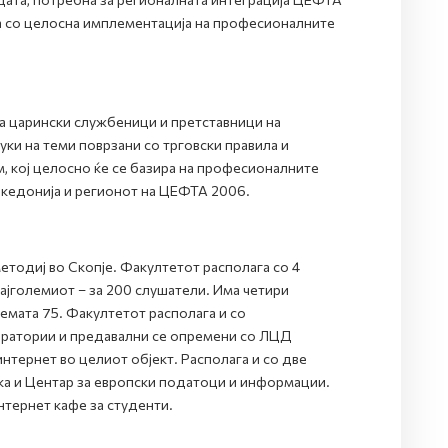
ка со целосна имплементација на професионалните
а царински службеници и претставници на
уки на теми поврзани со трговски правила и
м, кој целосно ќе се базира на професионалните
акедонија и регионот на ЦЕФТА 2006.
етодиј во Скопје. Факултетот располага со 4
ајголемиот – за 200 слушатели. Има четири
лемата 75. Факултетот располага и со
оратории и предавални се опремени со ЛЦД
нтернет во целиот објект. Располага и со две
ка и Центар за европски податоци и информации.
нтернет кафе за студенти.