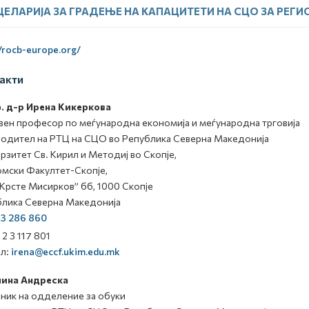
ЕЛАРИЈА ЗА ГРАДЕЊЕ НА КАПАЦИТЕТИ НА СЦО ЗА РЕГИ
//rocb-europe.org/
акти
. д-р Ирена Кикеркова
ен професор по меѓународна економија и меѓународна трговија
одител на РТЦ на СЦО во Република Северна Македонија
рзитет Св. Кирил и Методиј во Скопје,
мски Факултет-Скопје,
“Крсте Мисирков” бб, 1000 Скопје
лика Северна Македонија
 3 286 860
 2 3 117 801
ил:
irena@eccf.ukim.edu.mk
ина Андреска
ник на одделение за обуки