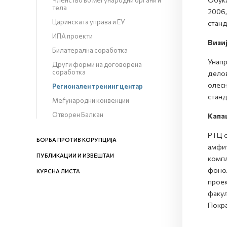
Членство во меѓународни органи и
тела
2006,
Царинската управа и ЕУ
станд
ИПА проекти
Визи
Билатерална соработка
Унапр
Други форми на договорена
соработка
делов
олесн
Регионален тренинг центар
станд
Меѓународни конвенции
Отворен Балкан
Капа
РТЦ с
БОРБА ПРОТИВ КОРУПЦИЈА
амфит
ПУБЛИКАЦИИ И ИЗВЕШТАИ
компл
фонол
КУРСНА ЛИСТА
проек
факул
Покра