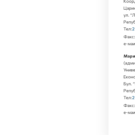
Коорд
Царин
ул. “
Репуб
Тел:
2
Факс:
е-ма
Мари
(адми
Униве
Еконо
Бул. 
Репуб
Тел:
2
Факс:
е-ма