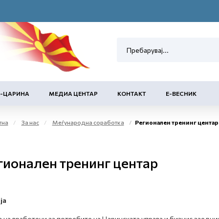
Е-ЦАРИНА
МЕДИА ЦЕНТАР
КОНТАКТ
Е-ВЕСНИК
тна
За нас
Меѓународна соработка
Регионален тренинг центар
гионален тренинг центар
ја
 на вработени за потребите на Царинската управа и бизнис заедни