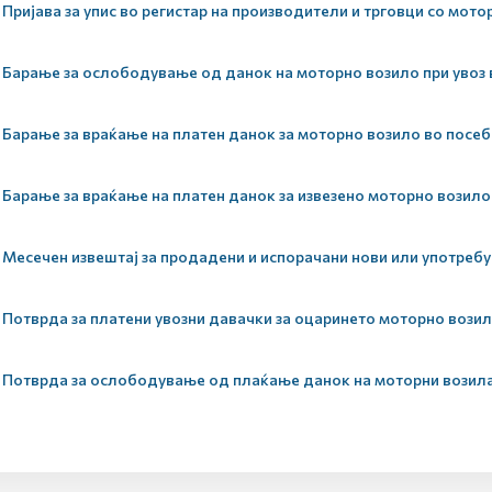
Пријава за упис во регистар на производители и трговци со мото
Барање за ослободување од данок на моторно возило при увоз
Барање за враќање на платен данок за моторно возило во посеб
Барање за враќање на платен данок за извезено моторно возило
Месечен извештај за продадени и испорачани нови или употреб
Потврда за платени увозни давачки за оцаринето моторно вози
Потврда за ослободување од плаќање данок на моторни возил