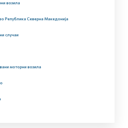
рни возила
 во Република Северна Македонија
ни случаи
увани моторни возила
ло
а