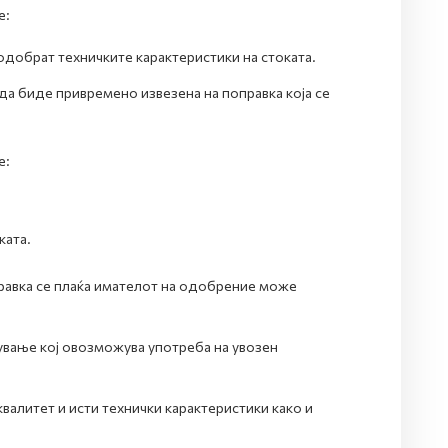
е:
подобрат техничките карактеристики на стоката.
да биде привремено извезена на поправка која се
е:
ката.
оправка се плаќа имателот на одобрение може
ување кој овозможува употреба на увозен
валитет и исти технички карактеристики како и