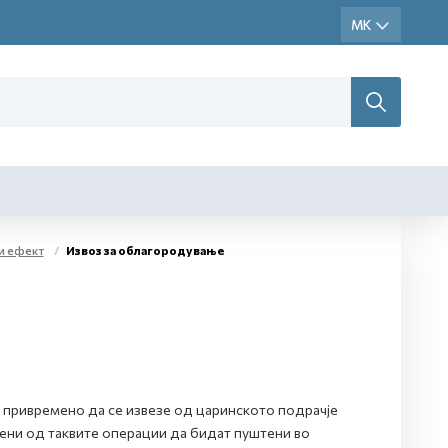
и ефект
Извоз за облагородување
 привремено да се извезе од царинското подрачје
ени од таквите операции да бидат пуштени во