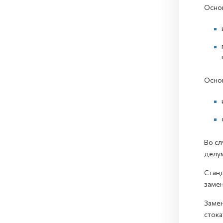
Основ
Основ
Во сл
делум
Станд
замен
Замен
стока