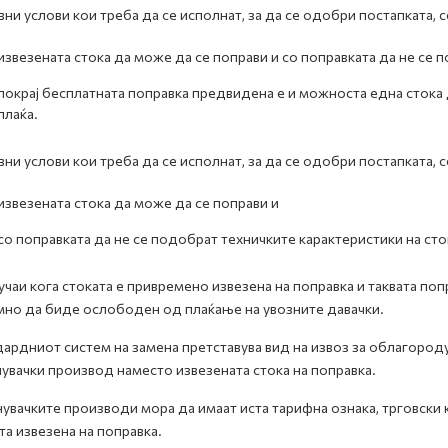
ни услови кои треба да се исполнат, за да се одобри постапката, с
извезената стока да може да се поправи и со поправката да не се 
покрај бесплатната поправка предвидена е и можноста една стока 
плаќа.
ни услови кои треба да се исполнат, за да се одобри постапката, с
извезената стока да може да се поправи и
со поправката да не се подобрат техничките карактеристики на сто
учаи кога стоката е привремено извезена на поправка и таквата п
но да биде ослободен од плаќање на увозните давачки.
ардниот систем на замена претставува вид на извоз за облагород
увачки производ наместо извезената стока на поправка.
увачките производи мора да имаат иста тарифна ознака, трговски к
та извезена на поправка.