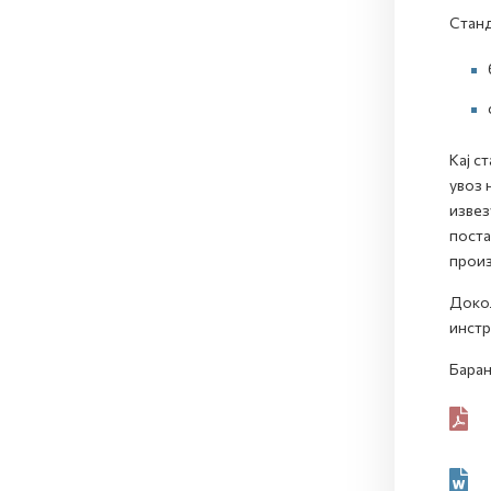
Станд
Кај с
увоз 
извез
поста
прои
Докол
инстр
Барањ