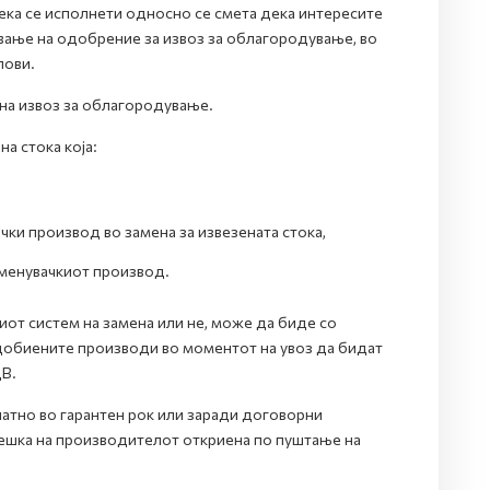
ека се исполнети односно се смета дека интересите
вање на одобрение за извоз за облагородување, во
лови.
 на извоз за облагородување.
а стока која:
ачки производ во замена за извезената стока,
аменувачкиот производ.
иот систем на замена или не, може да биде со
и добиените производи во моментот на увоз да бидат
В.
латно во гарантен рок или заради договорни
ешка на производителот откриена по пуштање на