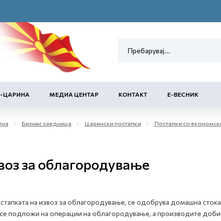
Е-ЦАРИНА
МЕДИА ЦЕНТАР
КОНТАКТ
Е-ВЕСНИК
тна
Бизнис заедница
Царински постапки
Постапки со економск
воз за облагородување
стапката на извоз за облагородување, се одобрува домашна стока
 се подложи на операции на облагородување, а производите доби