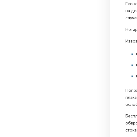
Еконо
на до
случа
Нетар
Извоз
Попра
плаќа
ослоб
Беспл
обврс
стока