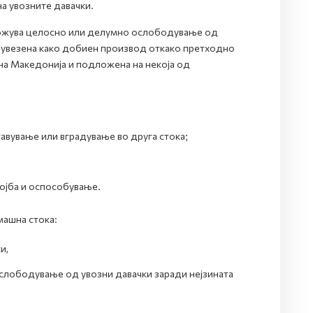
 увозните давачки.
можува целосно или делумно ослободување од
о увезена како добиен производ откако претходно
на Македонија и подложена на некоја од
тавување или вградување во друга стока;
тојба и оспособување.
машна стока:
и,
слободување од увозни давачки заради нејзината