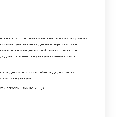
о се врши привремен извоз на стока на поправка и
 поднесува царинска декларација со која се
увачките производи во слободен промет. Се
, а дополнително се увезува заменувачкиот
воз подносителот потребно е да достави и
а која се увезува
от 27 пропишани во УСЦЗ.