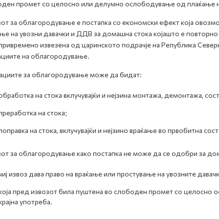
ден промет со целосно или делумно ослободување од плаќање на
от за облагородување е постапка со економски ефект која овоз
ње на увозни давачки и ДДВ за домашна стока којашто е повторн
привремено извезена од царинското подрачје на Република Север
циите на облагородување.
циите за облагородување може да бидат:
oбработка на стока вклучувајќи и нејзина монтажа, демонтажа, сос
преработка на стока;
поправка на стока, вклучувајќи и нејзино враќање во првобитна сос
от за облагородување како постапка не може да се одобри за до
чиј извоз дава право на враќање или простување на увозните давачк
која пред извозот била пуштена во слободен промет со целосно о
крајна употреба.