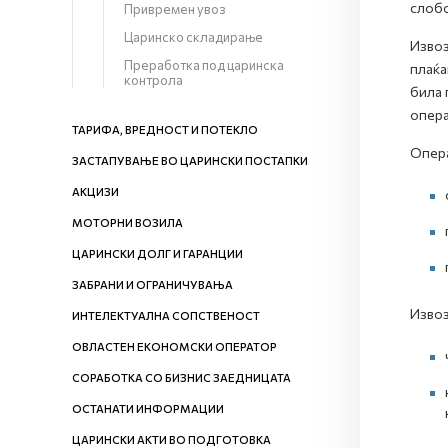
слобо
Привремен увоз
Царинско складирање
Извоз
Преработка под царинска
плаќа
контрола
била 
опера
ТАРИФА, ВРЕДНОСТ И ПОТЕКЛО
Опера
ЗАСТАПУВАЊЕ ВО ЦАРИНСКИ ПОСТАПКИ
АКЦИЗИ
МОТОРНИ ВОЗИЛА
ЦАРИНСКИ ДОЛГ И ГАРАНЦИИ
ЗАБРАНИ И ОГРАНИЧУВАЊА
Извоз
ИНТЕЛЕКТУАЛНА СОПСТВЕНОСТ
ОВЛАСТЕН ЕКОНОМСКИ ОПЕРАТОР
СОРАБОТКА СО БИЗНИС ЗАЕДНИЦАТА
ОСТАНАТИ ИНФОРМАЦИИ
ЦАРИНСКИ АКТИ ВО ПОДГОТОВКА