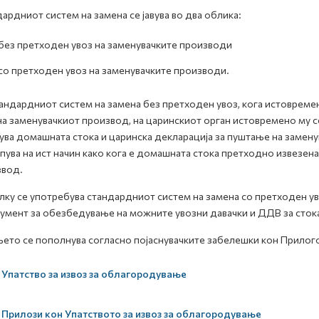
ардниот систем на замена се јавува во два облика:
без претходен увоз на заменувачките производи
со претходен увоз на заменувачките производи.
тандардниот систем на замена без претходен увоз, кога истовремен
на заменувачкиот производ, на царинскиот орган истовремено му се
ува домашната стока и царинска декларација за пуштање на замен
пува на ист начин како кога е домашната стока претходно извезена
звод.
ку се употребува стандардниот систем на замена со претходен у
умент за обезбедување на можните увозни давачки и ДДВ за стокат
ето се пополнува согласно појаснувачките забелешки кон Прилог
Упатство за извоз за облагородување
Прилози кон Упатството за извоз за облагородување