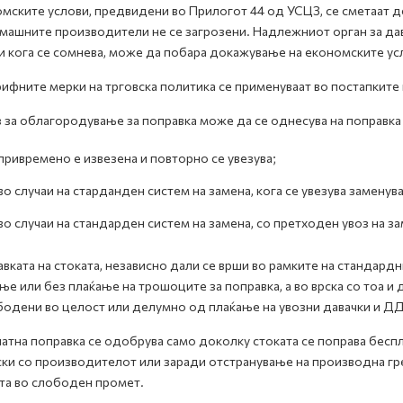
мските услови, предвидени во Прилогот 44 од УСЦЗ, се сметаат д
машните производители не се загрозени. Надлежниот орган за да
и кога се сомнева, може да побара докажување на економските ус
ифните мерки на трговска политика се применуваат во постапките
 за облагородување за поправка може да се однесува на поправка н
привремено е извезена и повторно се увезува;
во случаи на старданден систем на замена, кога се увезува заменув
во случаи на стандарден систем на замена, со претходен увоз на з
вката на стоката, независно дали се врши во рамките на стандардн
ње или без плаќање на трошоците за поправка, а во врска со тоа 
одени во целост или делумно од плаќање на увозни давачки и ДД
атна поправка се одобрува само доколку стоката се поправа бесп
ки со производителот или заради отстранување на производна гр
та во слободен промет.