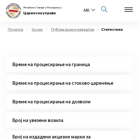
Република Северна Македонија
Царинска управа
Почетна
За нас
Публикации и извештаи
Статистика
Open s
За нас
Open s
Физички лица
Време на процесирање на граница
Open s
Бизнис заедница
Време на процесирање на стоково царинење
Open s
Е-Царина
Време на процесирање на дозволи
Open s
Медиа центар
Број на увезени возила
Контакт
Број на издадени акцизни марки за
Е-Весник