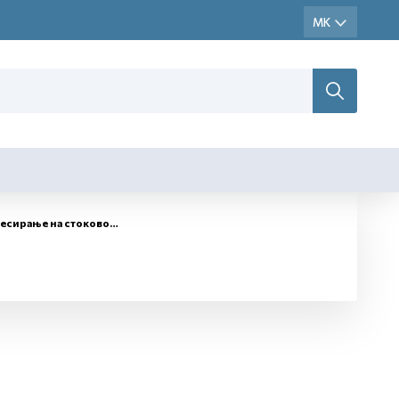
рање на стоково царинење