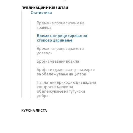
ПУБЛИКАЦИИ И ИЗВЕШТАИ
Статистика
Време на процесирање на
граница
Време на процесирање на
стоково царинење
Време на процесирање на
дозволи
Број на увезени возила
Број на издадени акцизни марки
за обележување на цигари
Наплатени приходи од издадени
контролни марки за
обележување на тутунски
добра
КУРСНА ЛИСТА