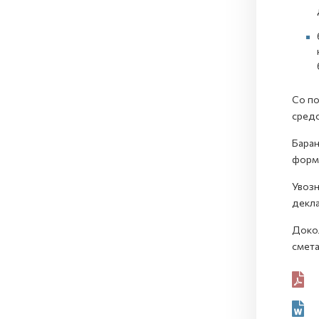
Со по
средс
Барањ
форм
Увозн
декла
Докол
смета