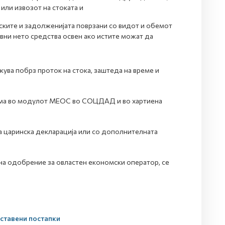
или извозот на стоката и
ските и задолженијата поврзани со видот и обемот
ивни нето средства освен ако истите можат да
ва побрз проток на стока, заштеда на време и
орма во модулот МЕОС во СОЦДАД и во хартиена
а царинска декларација или со дополнителната
на одобрение за овластен економски оператор, се
оставени постапки