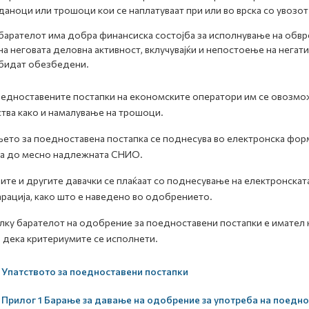
даноци или трошоци кои се наплатуваат при или во врска со увозот 
барателот има добра финансиска состојба за исполнување на обвр
на неговата деловна активност, вклучувајќи и непостоење на негат
бидат обезбедени.
едноставените постапки на економските оператори им се овозможу
тва како и намалување на трошоци.
ето за поедноставена постапка се поднесува во електронска ф
а до месно надлежната СНИО.
ите и другите давачки се плаќаат со поднесување на електронскат
рација, како што е наведено во одобрението.
ку барателот на одобрение за поедноставени постапки е имател 
 дека критериумите се исполнети.
Упатството за поедноставени постапки
Прилог 1 Барање за давање на одобрение за употреба на поедн