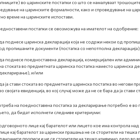
апниците) во царинските постапки со што се намалуваат трошоците
едување на царинските формалности, како и спроведување на ца
но време на царинските испостави.
едноставени постапки се овозможува на имателот на одобрение:
да поднесе царинска декларација која не содржи некои од пропиш
од пропишаните документи (постапка со непотполна декларација)
да поднесе поедноставена декларација, комерцијален или админи
на стоката во предметната царинска постапка наместо царинска де
декларирање), и/или
да ја стави стоката во предметната царинска постапка во негови 
во својата евиденција, во кој случај може да не се бара да ја стави
отреба на поедноставена постапка за декларирање потребно е во
ето, да бидат исполнети следниве критериуми:
одговорното лице кај барателот или лицето кое има контрола над
лице кај барателот за царински прашања не се сторители на тешка
даночните прописи и не се сторители на тешко кривично дело во вр