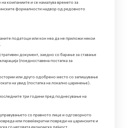
 на компаниите и се намалува времето за
ринските формалности надвор од редовното
аните податоци или кон неа да не приложи некои
,
стративен документ, заедно со барање за ставање
кларација (поедноставена постапка за
простории или друго одобрено место со запишување
 стоката на увид (постапка на локално царинење).
 последните три години пред поднесување на
 управувањето со правното лице и одговорното
 повреда или повеќекратни повреди на царинските и
ска со неговата економска дејност,