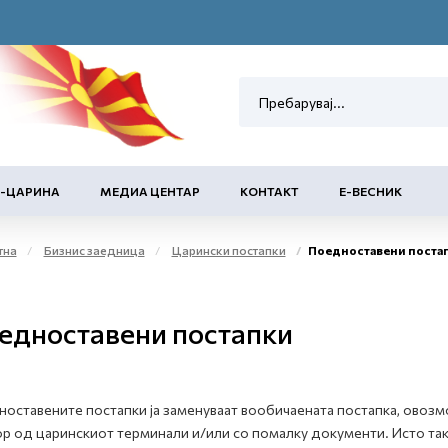
Е-ЦАРИНА
МЕДИА ЦЕНТАР
КОНТАКТ
Е-ВЕСНИК
тна
Бизнис заедница
Царински постапки
Поедноставени поста
едноставени постапки
оставените постапки ја заменуваат вообичаената постапка, овозм
р од царинскиот терминали и/или со помалку документи. Исто така