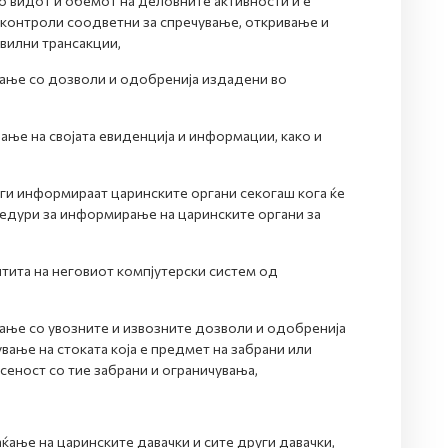
о видот и обемот на деловните активности и е
 контроли соодветни за спречување, откривање и
авилни трансакции,
ање со дозволи и одобренија издадени во
ње на својата евиденција и информации, како и
ги информираат царинските органи секогаш кога ќе
цедури за информирање на царинските органи за
тита на неговиот компјутерски систем од
ање со увозните и извозните дозволи и одобренија
ување на стоката која е предмет на забрани или
сеност со тие забрани и ограничувања,
ќање на царинските давачки и сите други давачки,