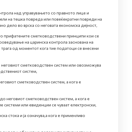
онтрола над управувањето со правното лице и
тели на тешка повреда или повеќекратни повреди на
но дело во врска со неговата економска дејност,
то прифатените сметководствени принципи кои се
роведување на царинска контрола заснована на
 трага од моментот кога тие податоци се внесени
 во неговиот сметководствен систем или овозможува
дствениот систем,
еговиот сметководствен систем, а кога е
до неговиот сметководствен систем, а кога е
ие системи или евиденции се чуваат електронски,
ка стока и ја означува,а кога е применливо