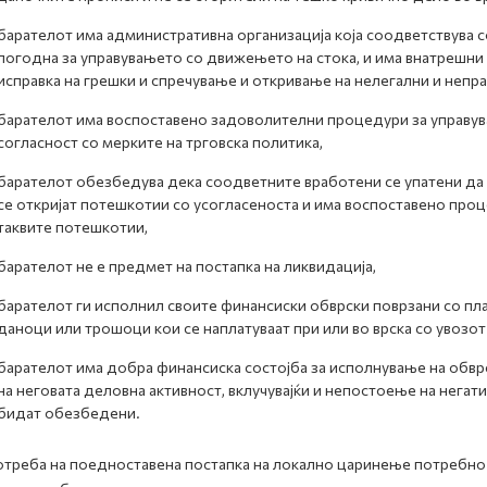
барателот има административна организација која соодветствува с
погодна за управувањето со движењето на стока, и има внатрешни
исправка на грешки и спречување и откривање на нелегални и непр
барателот има воспоставено задоволителни процедури за управув
согласност со мерките на трговска политика,
барателот обезбедува дека соодветните вработени се упатени да 
се откријат потешкотии со усогласеноста и има воспоставено про
таквите потешкотии,
барателот не е предмет на постапка на ликвидација,
барателот ги исполнил своите финансиски обврски поврзани со пла
даноци или трошоци кои се наплатуваат при или во врска со увозот 
барателот има добра финансиска состојба за исполнување на обвр
на неговата деловна активност, вклучувајќи и непостоење на негат
бидат обезбедени.
отреба на поедноставена постапка на локално царинење потребно