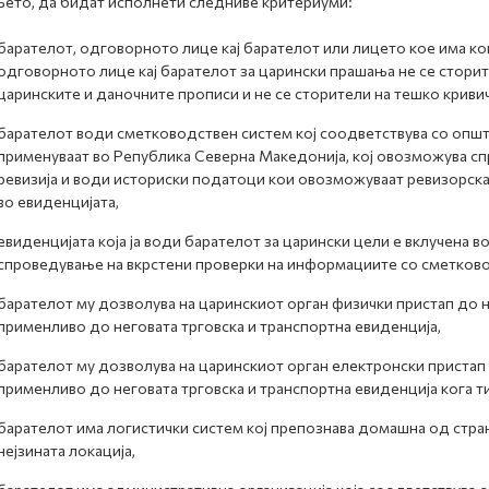
ето, да бидат исполнети следниве критериуми:
барателот, одговорното лице кај барателот или лицето кое има к
одговорното лице кај барателот за царински прашања не се стори
царинските и даночните прописи и не се сторители на тешко кривич
барателот води сметководствен систем кој соодветствува со опш
применуваат во Република Северна Македонија, кој овозможува сп
ревизија и води историски податоци кои овозможуваат ревизорска
во евиденцијата,
евиденцијата која ја води барателот за царински цели е вклучена
спроведување на вкрстени проверки на информациите со сметково
барателот му дозволува на царинскиот орган физички пристап до н
применливо до неговата трговска и транспортна евиденција,
барателот му дозволува на царинскиот орган електронски пристап 
применливо до неговата трговска и транспортна евиденција кога т
барателот има логистички систем кој препознава домашна од странс
нејзината локација,