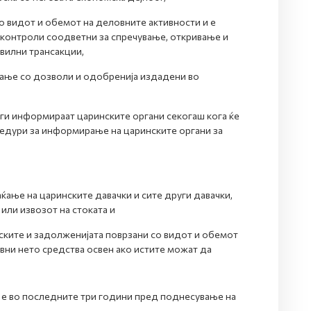
о видот и обемот на деловните активности и е
 контроли соодветни за спречување, откривање и
авилни трансакции,
ање со дозволи и одобренија издадени во
ги информираат царинските органи секогаш кога ќе
цедури за информирање на царинските органи за
ќање на царинските давачки и сите други давачки,
или извозот на стоката и
ските и задолженијата поврзани со видот и обемот
ивни нето средства освен ако истите можат да
 е во последните три години пред поднесување на