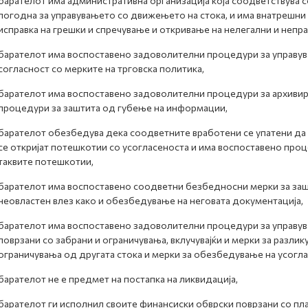
барателот има административна организација која соодветствува с
погодна за управувањето со движењето на стока, и има внатрешни
исправка на грешки и спречување и откривање на нелегални и непр
барателот има воспоставено задоволителни процедури за управув
согласност со мерките на трговска политика,
барателот има воспоставено задоволителни процедури за архивира
процедури за заштита од губење на информации,
барателот обезбедува дека соодветните вработени се упатени да 
се откријат потешкотии со усогласеноста и има воспоставено про
таквите потешкотии,
барателот има воспоставено соодветни безбедносни мерки за заш
неовластен влез како и обезбедување на неговата документација,
барателот има воспоставено задоволителни процедури за управув
поврзани со забрани и ограничувања, вклучувајќи и мерки за разлик
ограничувања од другата стока и мерки за обезбедување на усогла
барателот не е предмет на постапка на ликвидација,
барателот ги исполнил своите финансиски обврски поврзани со пла