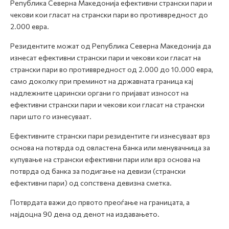
Република Северна Македонија ефективни странски пари и
чекови кои гласат на странски пари во противвредност до
2.000 евра.
Резидентите можат од Република Северна Македонија да
изнесат ефективни странски пари и чекови кои гласат на
странски пари во противвредност од 2.000 до 10.000 евра,
само доколку при преминот на државната граница кај
надлежните царински органи го пријават износот на
ефективни странски пари и чекови кои гласат на странски
пари што го изнесуваат.
Ефективните странски пари резидентите ги изнесуваат врз
основа на потврда од овластена банка или менувачница за
купување на странски ефективни пари или врз основа на
потврда од банка за подигање на девизи (странски
ефективни пари) од сопствена девизна сметка.
Потврдата важи до првото преоѓање на границата, а
најдоцна 90 дена од денот на издавањето.