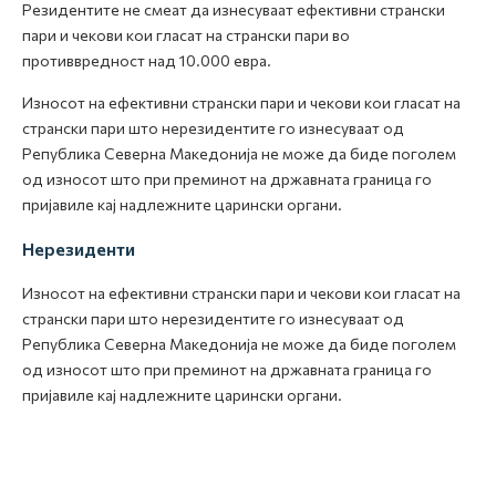
Резидентите не смеат да изнесуваат ефективни странски
пари и чекови кои гласат на странски пари во
противвредност над 10.000 евра.
Износот на ефективни странски пари и чекови кои гласат на
странски пари што нерезидентите го изнесуваат од
Република Северна Македонија не може да биде поголем
од износот што при преминот на државната граница го
пријавиле кај надлежните царински органи.
Нерезиденти
Износот на ефективни странски пари и чекови кои гласат на
странски пари што нерезидентите го изнесуваат од
Република Северна Македонија не може да биде поголем
од износот што при преминот на државната граница го
пријавиле кај надлежните царински органи.