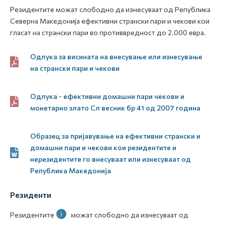
Резидентите можат слободно да изнесуваат од Република
Северна Македонија ефективни странски пари и чекови кои
гласат на странски пари во противвредност до 2.000 евра.
Одлука за висината на внесување или изнесување
на странски пари и чекови
Одлука - ефективни домашни пари чекови и
монетарно злато Сл весник бр 41 од 2007 година
Образец за пријавување на ефективни странски и
домашни пари и чекови кои резидентите и
нерезидентите го внесуваат или изнесуваат од
Република Македонија
Резиденти
i
Резидентите
можат слободно да изнесуваат од