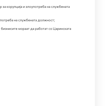
р за корупција и злоупотреба на службената
оупотреба на службената должност;
 бизнисите мораат да работат со Царинската