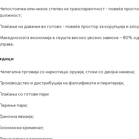
Непостоечки или низок степен на транспарентност - повеќе просто
должност;
Плаќање на давачки во готово - повеќе простор за корупција и зл
Македноската економија е сеуште високо увозно зависна – 80% од
управа.
едици
Нелегална трговија со наркотици, оружје, стоки со двојна намена;
Производство и дистрибуција на фалсификати и пиратерија;
Плаќања со готови пари
Перење пари;
Даночна евазија;
Економски криминал;
Финансирање тероризам;