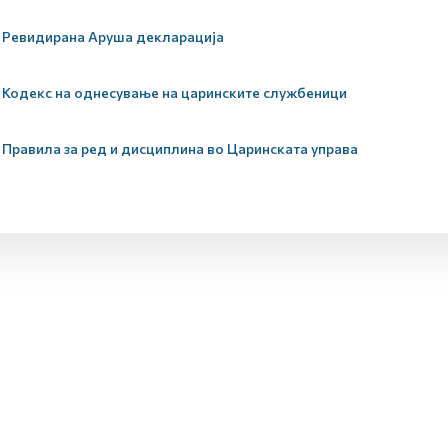
Ревидирана Аруша декларација
Кодекс на однесување на царинските службеници
Правила за ред и дисциплина во Царинската управа