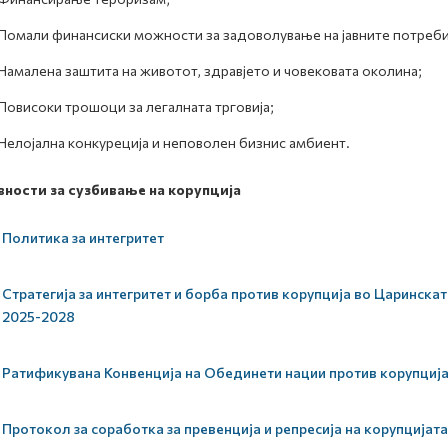
Помали финансиски можности за задоволување на јавните потреби
Намалена заштита на животот, здравјето и човековата околина;
Повисоки трошоци за легалната трговија;
Нелојална конкуреција и неповолен бизнис амбиент.
вности за сузбивање на корупција
Политика за интегритет
Стратегија за интегритет и борба против корупција во Царинск
2025-2028
Ратификувана Конвенција на Обединети нации против корупциј
Протокол за соработка за превенција и репресија на корупцијата