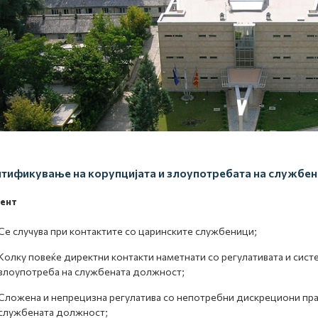
тификување на корупцијата и злоупотребата на службе
ент
Се случува при контактите со царинските службеници;
Колку повеќе директни контакти наметнати со регулативата и сист
злоупотреба на службената должност;
Сложена и непрецизна регулатива со непотребни дискрециони прав
службената должност;