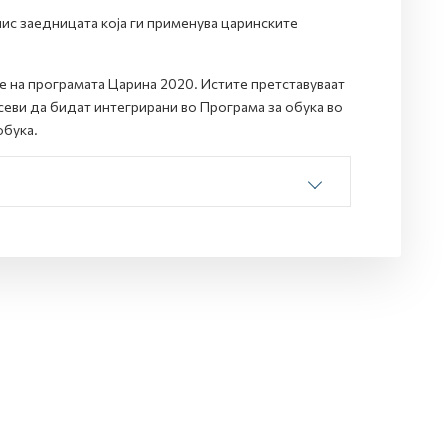
нис заедницата која ги применува царинските
е на програмата Царина 2020. Истите претставуваат
севи да бидат интегрирани во Програма за обука во
обука.