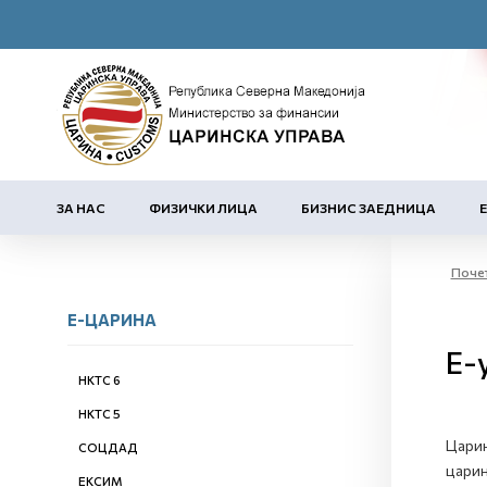
ЗА НАС
ФИЗИЧКИ ЛИЦА
БИЗНИС ЗАЕДНИЦА
Поче
Е-ЦАРИНА
Е-
НКТС 6
НКТС 5
Царин
СОЦДАД
царин
ЕКСИМ