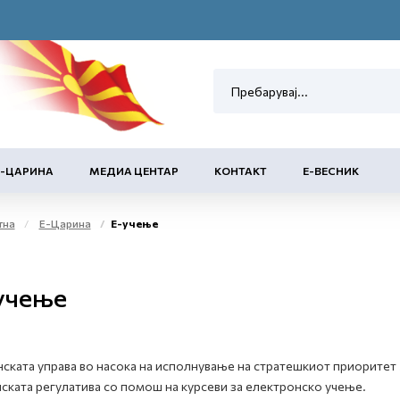
Е-ЦАРИНА
МЕДИА ЦЕНТАР
КОНТАКТ
Е-ВЕСНИК
тна
Е-Царина
Е-учење
учење
ската управа во насока на исполнување на стратешкиот приорите
ската регулатива со помош на курсеви за електронско учење.