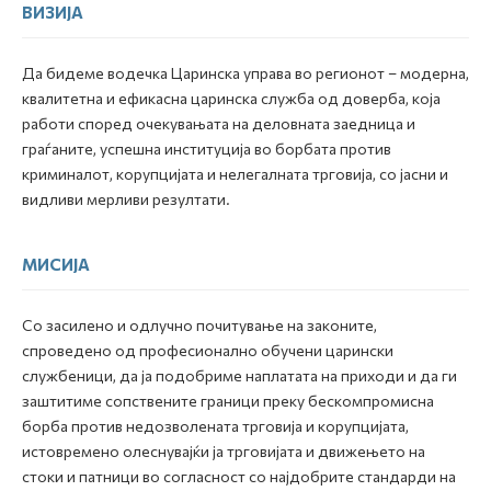
ВИЗИЈА
Да бидеме водечка Царинска управа во регионот – модерна,
квалитетна и ефикасна царинска служба од доверба, која
работи според очекувањата на деловната заедница и
граѓаните, успешна институција во борбата против
криминалот, корупцијата и нелегалната трговија, со јасни и
видливи мерливи резултати.
МИСИЈА
Со засилено и одлучно почитување на законите,
спроведено од професионално обучени царински
службеници, да ја подобриме наплатата на приходи и да ги
заштитиме сопствените граници преку бескомпромисна
борба против недозволената трговија и корупцијата,
истовремено олеснувајќи ја трговијата и движењето на
стоки и патници во согласност со најдобрите стандарди на