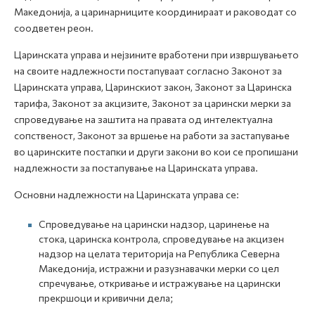
Македонија, а царинарниците координираат и раководат со
соодветен реон.
Царинската управа и нејзините вработени при извршувањето
на своите надлежности постапуваат согласно Законот за
Царинската управа, Царинскиот закон, Законот за Царинска
тарифа, Законот за акцизите, Законот за царински мерки за
спроведување на заштита на правата од интелектуална
сопственост, Законот за вршење на работи за застапување
во царинските постапки и други закони во кои се пропишани
надлежности за постапување на Царинската управа.
Основни надлежности на Царинската управа се:
Спроведување на царински надзор, царинење на
стока, царинска контрола, спроведување на акцизен
надзор на целата територија на Република Северна
Македонија, истражни и разузнавачки мерки со цел
спречување, откривање и истражување на царински
прекршоци и кривични дела;