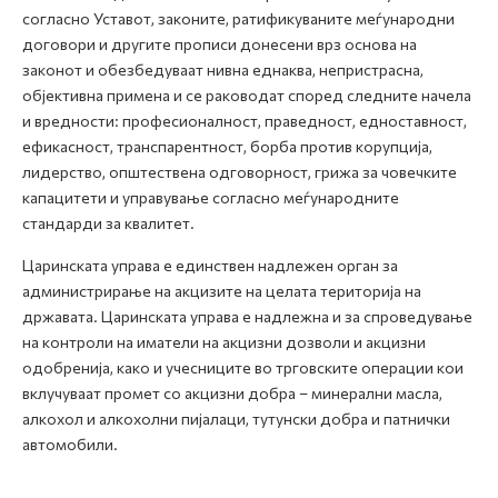
согласно Уставот, законите, ратификуваните меѓународни
договори и другите прописи донесени врз основа на
законот и обезбедуваат нивна еднаква, непристрасна,
објективна примена и се раководат според следните начела
и вредности: професионалност, праведност, едноставност,
ефикасност, транспарентност, борба против корупција,
лидерство, општествена одговорност, грижа за човечките
капацитети и управување согласно меѓународните
стандарди за квалитет.
Царинската управа е единствен надлежен орган за
администрирање на акцизите на целата територија на
државата. Царинската управа е надлежна и за спроведување
на контроли на иматели на акцизни дозволи и акцизни
одобренија, како и учесниците во трговските операции кои
вклучуваат промет со акцизни добра – минерални масла,
алкохол и алкохолни пијалаци, тутунски добра и патнички
автомобили.