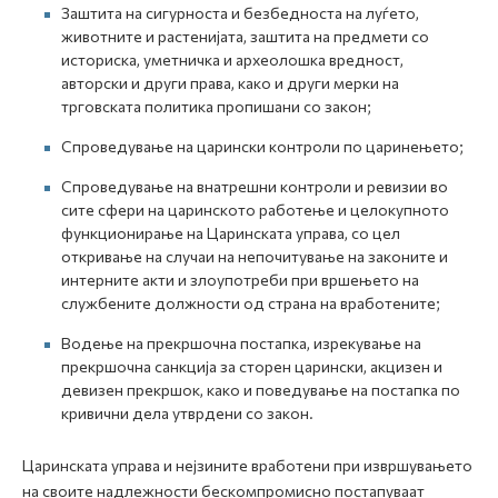
Заштита на сигурноста и безбедноста на луѓето,
животните и растенијата, заштита на предмети со
историска, уметничка и археолошка вредност,
авторски и други права, како и други мерки на
трговската политика пропишани со закон;
Спроведување на царински контроли по царинењето;
Спроведување на внатрешни контроли и ревизии во
сите сфери на царинското работење и целокупното
функционирање на Царинската управа, со цел
откривање на случаи на непочитување на законите и
интерните акти и злоупотреби при вршењето на
службените должности од страна на вработените;
Водење на прекршочна постапка, изрекување на
прекршочна санкција за сторен царински, акцизен и
девизен прекршок, како и поведување на постапка по
кривични дела утврдени со закон.
Царинската управа и нејзините вработени при извршувањето
на своите надлежности бескомпромисно постапуваат