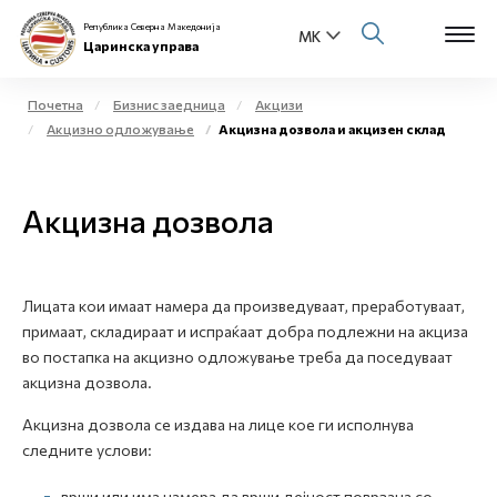
Република Северна Македонија
Царинска управа
Почетна
Бизнис заедница
Акцизи
Акцизно одложување
Акцизна дозвола и акцизен склад
Open s
За нас
Open s
Акцизна дозвола
Физички лица
Open s
Бизнис заедница
Лицата кои имаат намера да произведуваат, преработуваат,
Open s
Е-Царина
примаат, складираат и испраќаат добра подлежни на акциза
во постапка на акцизно одложување треба да поседуваат
Open s
акцизна дозвола.
Медиа центар
Акцизна дозвола се издава на лице кое ги исполнува
Контакт
следните услови:
Е-Весник
врши или има намера да врши дејност поврзана со