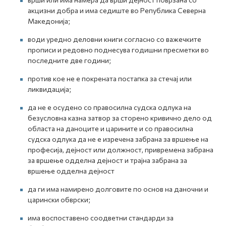
акцизни добра и има седиште во Република Северна
Македонија;
води уредно деловни книги согласно со важечките
прописи и редовно поднесува годишни пресметки во
последните две години;
против кое не е покрената постапка за стечај или
ликвидација;
да не е осудено со правосилна судска одлука на
безусловна казна затвор за сторено кривично дело од
областа на даноците и царините и со правосилна
судска одлука да не е изречена забрана за вршење на
професија, дејност или должност, привремена забрана
за вршење одделна дејност и трајна забрана за
вршење одделна дејност
да ги има намирено долговите по основ на даночни и
царински обврски;
има воспоставено соодветни стандарди за