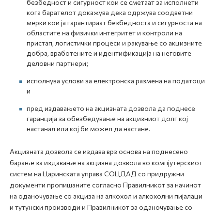
безбедност и сигурност кои се сметаат за исполнети
кога барателот докажува дека одржува соодветни
мерки кои ја гарантираат безбедноста и сигурноста на
областите на физички интегритет и контроли на
пристап, логистички процеси и ракување со акцизните
добра, вработените и идентификација на неговите
деловни партнери;
исполнува услови за електронска размена на податоци
и
пред издавањето на акцизната дозвола да поднесе
гаранција за обезбедување на акцизниот долг кој
настанал или кој би можел да настане.
Акцизната дозвола се издава врз основа на поднесено
барање за издавање на акцизна дозвола во компјутерскиот
систем на Царинската управа СОЦДАД со придружни
документи пропишаните согласно Правилникот за начинот
на оданочување со акциза на алкохол и алкохолни пијалаци
и тутунски производи и Правилникот за оданочување со