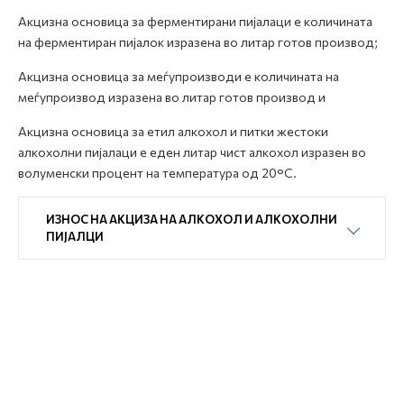
Акцизна основица за ферментирани пијалаци е количината
на ферментиран пијалок изразена во литар готов производ;
Акцизна основица за меѓупроизводи е количината на
меѓупроизвод изразена во литар готов производ и
Акцизна основица за етил алкохол и питки жестоки
алкохолни пијалаци е еден литар чист алкохол изразен во
волуменски процент на температура од 20°C.
ИЗНОС НА АКЦИЗА НА АЛКОХОЛ И АЛКОХОЛНИ
ПИЈАЛЦИ