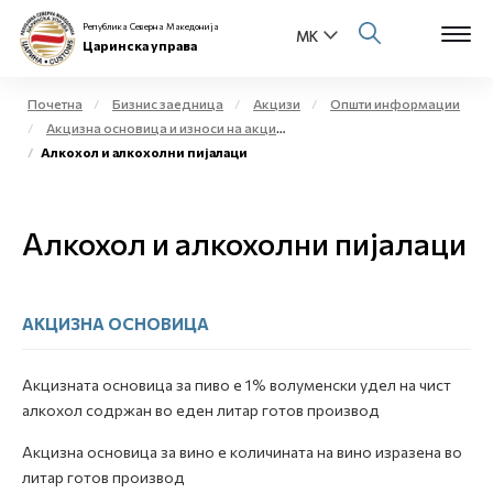
Република Северна Македонија
Царинска управа
Почетна
Бизнис заедница
Акцизи
Општи информации
Акцизна основица и износи на акциза
Open s
Алкохол и алкохолни пијалаци
За нас
Open s
Физички лица
Алкохол и алкохолни пијалаци
Open s
Бизнис заедница
Open s
АКЦИЗНА ОСНОВИЦА
Е-Царина
Open s
Медиа центар
Акцизната основица за пиво е 1% волуменски удел на чист
алкохол содржан во еден литар готов производ
Контакт
Акцизна основица за вино е количината на вино изразена во
литар готов производ
Е-Весник