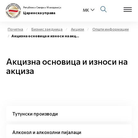
Република Северна Македонија
Царинска управа
Почетна
Бизнис заедница
Акцизи
Општи информации
Акцизна основица и износи на акциза
Open s
За нас
Open s
Акцизна основица и износи на
Физички лица
акциза
Open s
Бизнис заедница
Open s
Е-Царина
Open s
Медиа центар
Тутунски производи
Контакт
Алкохол и алкохолни пијалаци
Е-Весник