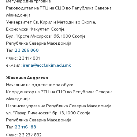
меѓународна трговија
Раководител на РТЦ на СЦО во Република Северна
Македонија
Универзитет Св. Кирил и Методиј во Скопје,
Економски Факултет-Скопје,
Бул. “Крсте Мисирков” бб, 1000 Скопје
Република Северна Македонија
Тел:
2 3 286 860
Факс: 2 3 117 801
е-маил:
irena@eccf.ukim.edu.mk
Жаклина Андреска
Началник на одделение за обуки
Координатор на РТЦ на СЦО во Република Северна
Македонија
Царинска управа на Република Северна Македонија
ул. “Лазар Личеноски” бр. 13, 1000 Скопје
Република Северна Македонија
Тел:
2 3 116 188
Факс: 2 3 237 832