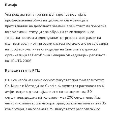
Визија
Унапредување на тренинг центарот за постојана
професионална обука на царински службеници и
претставници на деловната заедница за истиот да прерасне
во водечка институција за обуки на теми поврзани со
трговски правила и олеснување на трговијата во рамки на
мултилатералниот трговски систем, кој целосно ќе се базира
на професионалните стандарди на Светската царинска
организација за Република Северна Македонија и регионот
на ЦЕФТА 2006.
Капацитети на РТЦ
РТЦ се наоѓа на Економскиот факултет при Универзитетот
Св. Кирил и Методиј во Скопје. Факултетот располага со 4
амфитеатри од кои најмалиот е со капацитет од 80
слушатели, додека најголемиот – за 200 слушатели. Има
четири комплутерски лаборатории, од кои најмалата има 35
компјутери, а најголемата 75. Факултетот располага и со