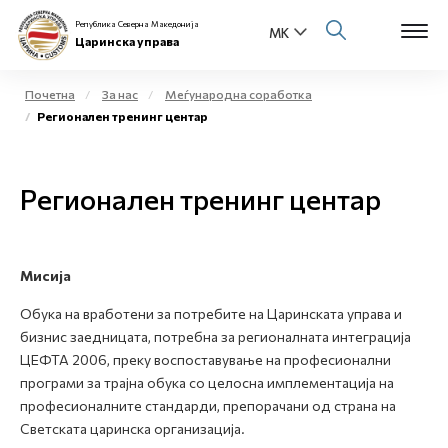
Република Северна Македонија
Царинска управа
Почетна
За нас
Меѓународна соработка
Регионален тренинг центар
Open s
За нас
Open s
Регионален тренинг центар
Физички лица
Open s
Бизнис заедница
Мисија
Open s
Е-Царина
Обука на вработени за потребите на Царинската управа и
Open s
бизнис заедницата, потребна за регионалната интеграција
Медиа центар
ЦЕФТА 2006, преку воспоставување на професионални
програми за трајна обука со целосна имплементација на
Контакт
професионалните стандарди, препорачани од страна на
Светската царинска организација.
Е-Весник