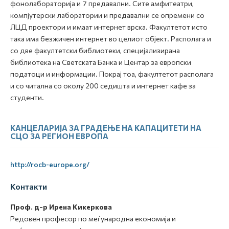
фонолабораторија и 7 предавални. Сите амфитеатри,
компјутерски лаборатории и предавални се опремени со
ЛЦД проектори и имаат интернет врска. Факултетот исто
така има безжичен интернет во целиот објект. Располага и
со две факултетски библиотеки, специјализирана
библиотека на Светската Банка и Центар за европски
податоци и информации. Покрај тоа, факултетот располага
и со читална со околу 200 седишта и интернет кафе за
студенти.
КАНЦЕЛАРИЈА ЗА ГРАДЕЊЕ НА КАПАЦИТЕТИ НА
СЦО ЗА РЕГИОН ЕВРОПА
http://rocb-europe.org/
Контакти
Проф. д-р Ирена Кикеркова
Редовен професор по меѓународна економија и