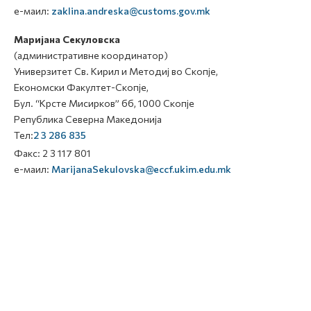
е-маил:
zaklina.andreska@customs.gov.mk
Маријана Секуловска
(административне координатор)
Универзитет Св. Кирил и Методиј во Скопје,
Економски Факултет-Скопје,
Бул. “Крсте Мисирков” бб, 1000 Скопје
Република Северна Македонија
Тел:
2 3 286 835
Факс: 2 3 117 801
е-маил:
MarijanaSekulovska@eccf.ukim.edu.mk