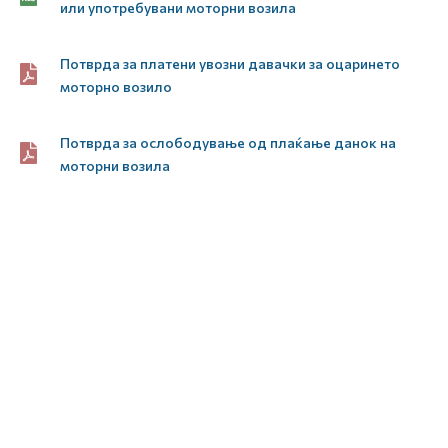
или употребувани моторни возила
Потврда за платени увозни давачки за оцаринето
моторно возило
Потврда за ослободување од плаќање данок на
моторни возила