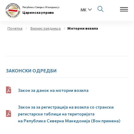
Република Северна Македонија
Царинска управа
Почетна
Бизнис заедница
Моторни возила
Open s
За нас
Open s
Физички лица
Open s
ЗАКОНСКИ ОДРЕДБИ
Бизнис заедница
Open s
Е-Царина
Закон за данок на моторни возила
Open s
Медиа центар
Закон за за регистрација на возила со странски
регистарски таблици на територијата
Контакт
на
Р
епублика
С
еверна
М
акедонија (Вон примена)
Е-Весник