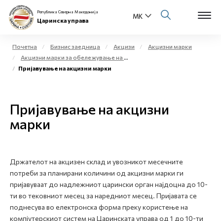
Република Северна Македонија
Царинска управа
Почетна
Бизнис заедница
Акцизи
Акцизни марки
Акцизни марки за обележување на жестоки алкохолни производи и меѓупроизводи
Open s
Пријавување на акцизни марки
За нас
Open s
Физички лица
Пријавување на акцизни
Open s
марки
Бизнис заедница
Open s
Е-Царина
Држателот на акцизен склад и увозникот месечните
Open s
Медиа центар
потреби за планирани количини од акцизни марки ги
пријавуваат до надлежниот царински орган најдоцна до 10-
Контакт
ти во тековниот месец за наредниот месец. Пријавата се
поднесува во електронска форма преку користење на
компјутерскиот систем на Царинската управа од 1 до 10-ти
Е-Весник