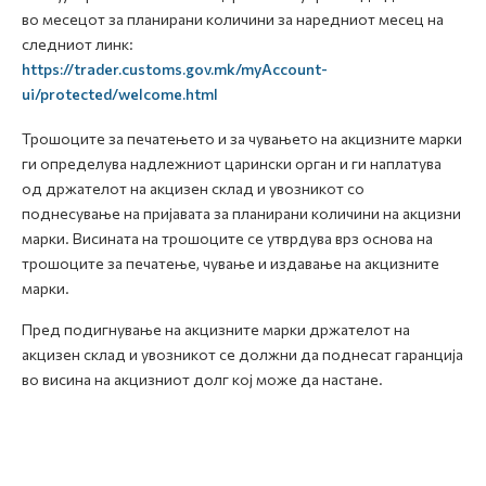
во месецот за планирани количини за наредниот месец на
следниот линк:
https://trader.customs.gov.mk/myAccount-
ui/protected/welcome.html
Трошоците за печатењето и за чувањето на акцизните марки
ги определува надлежниот царински орган и ги наплатува
од држателот на акцизен склад и увозникот со
поднесување на пријавата за планирани количини на акцизни
марки. Висината на трошоците се утврдува врз основа на
трошоците за печатење, чување и издавање на акцизните
марки.
Пред подигнување на акцизните марки држателот на
акцизен склад и увозникот се должни да поднесат гаранција
во висина на акцизниот долг кој може да настане.