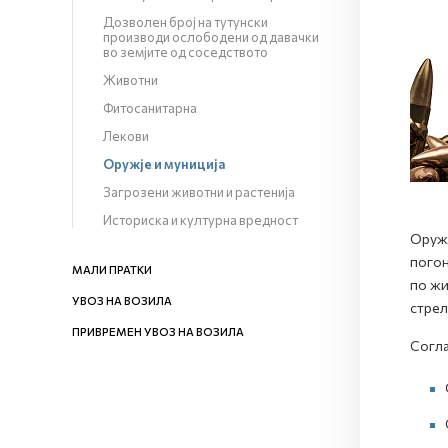
Дозволен број на тутунски
производи ослободени од давачки
во земјите од соседството
Животни
Фитосанитарна
Лекови
Оружје и муниција
Загрозени животни и растенија
Историска и културна вредност
Оружј
погон
МАЛИ ПРАТКИ
по жи
УВОЗ НА ВОЗИЛА
стрел
ПРИВРЕМЕН УВОЗ НА ВОЗИЛА
Согла