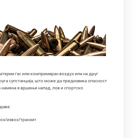
атерии гас или компримиран воздух или на друг
 друга супстанција, што може да предизвика опасност
а намена е вршење напад, лов и спортско
дава:
воз/извоз/транзит