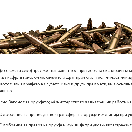
е се смета секој предмет направен под притисок на експлозивни м
 да исфрла зрно, кугла, сачма или друг проектил, гас, течност или
вотот или здравјето на луѓето, како и други предмети, чија основн
аштво.
сно Законот за оружјето; Министерството за внатрешни работи из
Одобрение за пренесување (трансфер) на оружје и муниција при у
Одобрение за превоз на оружје и муниција при увоз/извоз/транзит