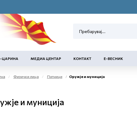
Е-ЦАРИНА
МЕДИА ЦЕНТАР
КОНТАКТ
Е-ВЕСНИК
тна
Физички лица
Патници
Оружје и муниција
ужје и муниција