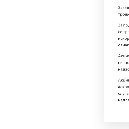
За ош
трошо
За по
се тр
искор
ознак
Акциз
нивно
надзо
Акциз
алкох
случа
надле