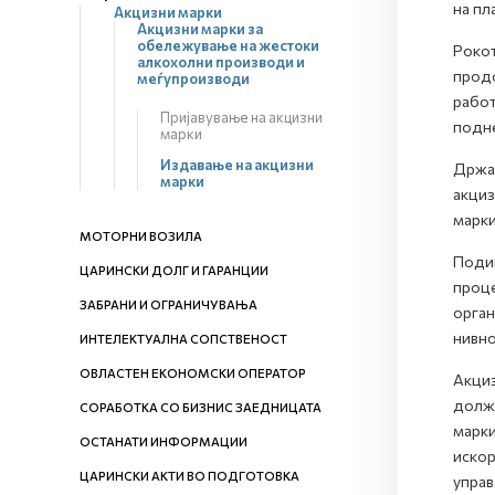
на пл
Акцизни марки
Акцизни марки за
обележување на жестоки
Рокот
алкохолни производи и
продо
меѓупроизводи
работ
Пријавување на акцизни
подн
марки
Издавање на акцизни
Држат
марки
акциз
марки
МОТОРНИ ВОЗИЛА
Подиг
ЦАРИНСКИ ДОЛГ И ГАРАНЦИИ
проце
ЗАБРАНИ И ОГРАНИЧУВАЊА
орган
нивно
ИНТЕЛЕКТУАЛНА СОПСТВЕНОСТ
ОВЛАСТЕН ЕКОНОМСКИ ОПЕРАТОР
Акциз
должн
СОРАБОТКА СО БИЗНИС ЗАЕДНИЦАТА
марки
ОСТАНАТИ ИНФОРМАЦИИ
искор
ЦАРИНСКИ АКТИ ВО ПОДГОТОВКА
управ