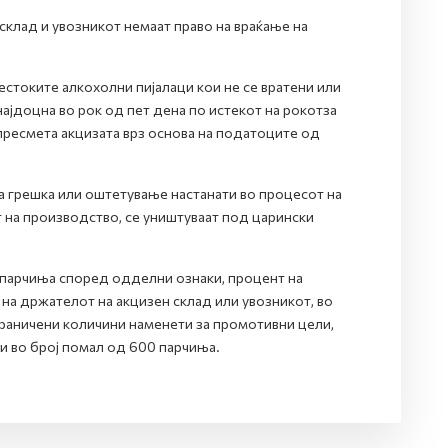
клад и увозникот немаат право на враќање на
стоките алкохолни пијалаци кои не се вратени или
ајдоцна во рок од пет дена по истекот на рокотза
 пресмета акцизата врз основа на податоците од
на грешка или оштетување настанати во процесот на
 на производство, се уништуваат под царински
0 парчиња според одделни ознаки, процент на
на држателот на акцизен склад или увозникот, во
граничени количини наменети за промотивни цели,
 во број помал од 600 парчиња.