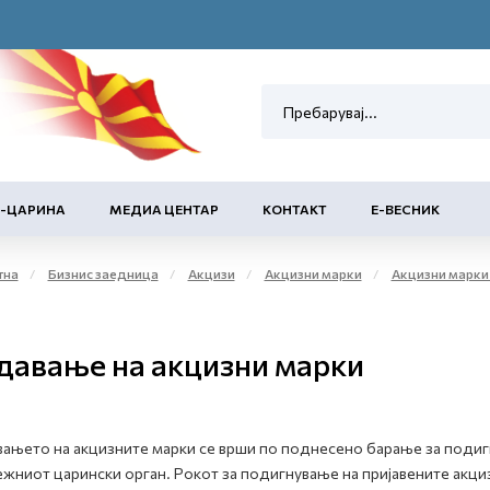
Е-ЦАРИНА
МЕДИА ЦЕНТАР
КОНТАКТ
Е-ВЕСНИК
тна
Бизнис заедница
Акцизи
Акцизни марки
Акцизни марки за обележување на 
давање на акцизни марки
ањето на акцизните марки се врши по поднесено барање за подигн
жниот царински орган. Рокот за подигнување на пријавените акци