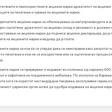
тетените и неискористените акцизни марки држателот на акцизен с
ците за печатење и чување на акцизните марки.
дигнатите акцизни марки за обележување на меѓупроизводите и же
ајно оштетени, држателот на акцизен склад и увозникот е должен н
истување на акцизни марки да поднесе акцизна декларација, да ја
ите на акцизните марки и веднаш да ја плати.
ните марки за кои ќе се утврди дека се неисправни како резултат 
то печатење и кои не се искористени или се оштетени во процесот
р.
ните марки се пријавуваат и издаваат во количина од најмалку 60
ол и зафатнина на поединечната амбалажа. По исклучок на барање 
ите кога се користат нестандардни пакувања, ексклузивни серии,о
жниот царински орган може да одобри издавање на акцизни марки