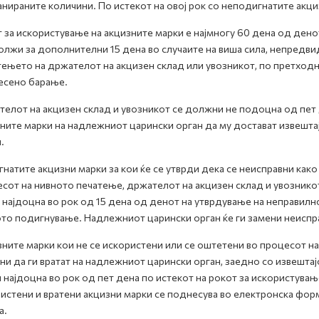
анираните количини. По истекот на овој рок со неподигнатите акц
 за искористување на акцизните марки е најмногу 60 дена од ден
лжи за дополнителни 15 дена во случаите на виша сила, непредви
ењето на држателот на акцизен склад или увозникот, по претхо
есено барање.
елот на акцизен склад и увозникот се должни не подоцна од пет 
ните марки на надлежниот царински орган да му достават извештај
.
натите акцизни марки за кои ќе се утврди дека се неисправни како
сот на нивното печатење, држателот на акцизен склад и увознико
 најдоцна во рок од 15 дена од денот на утврдување на неправилн
то подигнување. Надлежниот царински орган ќе ги замени неиспра
ните марки кои не се искористени или се оштетени во процесот н
и да ги вратат на надлежниот царински орган, заедно со извештај
 најдоцна во рок од пет дена по истекот на рокот за искористувањ
истени и вратени акцизни марки се поднесува во електронска фор
а.