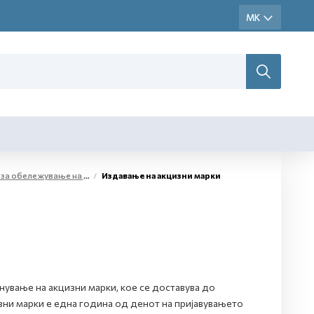
жестоки алкохолни производи и меѓупроизводи
Издавање на акцизни марки
ување на акцизни марки, кое се доставува до
зни марки е една година од денот на пријавувањето