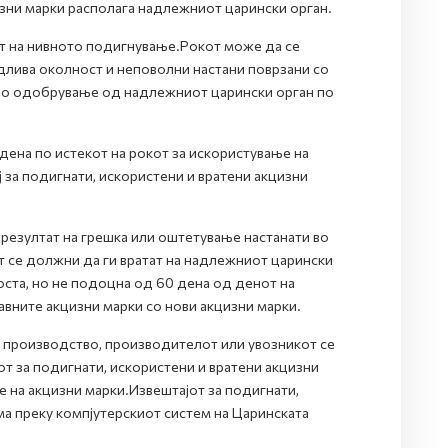
изни марки располага надлежниот царински орган.
от на нивното подигнување.Рокот може да се
длива околност и неповолни настани поврзани со
дно одобрување од надлежниот царински орган по
дена по истекот на рокот за искористување на
 за подигнати, искористени и вратени акцизни
 резултат на грешка или оштетување настанати во
т се должни да ги вратат на надлежниот царински
оста, но не подоцна од 60 дена од денот на
вните акцизни марки со нови акцизни марки.
а производство, производителот или увозникот се
от за подигнати, искористени и вратени акцизни
е на акцизни марки.Извештајот за подигнати,
ма преку компјутерскиот систем на Царинската