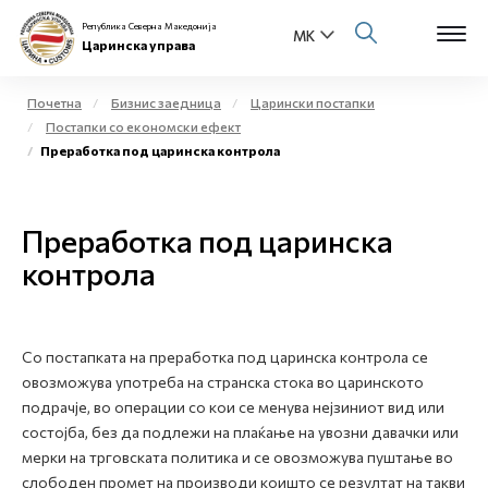
Република Северна Македонија
Царинска управа
Почетна
Бизнис заедница
Царински постапки
Постапки со економски ефект
Open s
Преработка под царинска контрола
За нас
Open s
Физички лица
Преработка под царинска
Open s
контрола
Бизнис заедница
Open s
Е-Царина
Со постапката на преработка под царинска контрола се
Open s
Медиа центар
овозможува употреба на странска стока во царинското
подрачје, во операции со кои се менува нејзиниот вид или
Контакт
состојба, без да подлежи на плаќање на увозни давачки или
мерки на трговската политика и се овозможува пуштање во
слободен промет на производи коишто се резултат на такви
Е-Весник