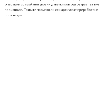
операции со плаќање увозни давачки кои одговараат за тие
производи. Таквите производи се нарекуваат преработени
производи.