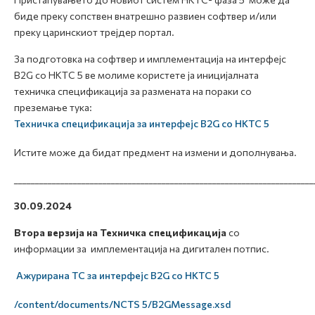
биде преку сопствен внатрешно развиен софтвер и/или
преку царинскиот трејдер портал.
За подготовка на софтвер и имплементација на интерфејс
B2G со НКТС 5 ве молиме користете ја иницијалната
техничка спецификација за размената на пораки со
преземање тука:
Техничка спецификација за интерфејс B2G со НКТС 5
Истите може да бидат предмент на измени и дополнувања.
_______________________________________________________________________
30.09.2024
Втора верзија
на Техничка спецификација
со
информации за имплементација на дигитален потпис.
Ажурирана ТС за интерфејс B2G со НКТС 5
/content/documents/NCTS 5/B2GMessage.xsd