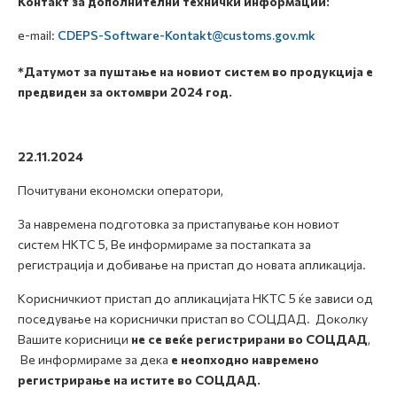
Контакт за дополнителни технички информации:
e-mail:
CDEPS-Software-Kontakt@customs.gov.mk
*Датумот за пуштање
на новиот систем
во продукција е
предвиден за октомври 2024 год.
22.11.2024
Почитувани економски оператори,
За навремена подготовка за пристапување кон новиот
систем НКТС 5, Ве информираме за постапката за
регистрација и добивање на пристап до новата апликација.
Корисничкиот пристап до апликацијата НКТС 5 ќе зависи од
поседување на кориснички пристап во СОЦДАД. Доколку
Вашите корисници
не се веќе регистрирани во СОЦДАД
,
Ве информираме за дека
е неопходно навремено
регистрирање на истите во СОЦДАД.