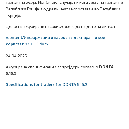
транзитна земја. Ист би бил случајот и кога земја на транзит е
Република Грција, а одредишната испостава е во Република
Турција.
Целосни ажурирани насоки можете да најдете на линкот
/content/Информации и насоки за декларанти кои
користат НКТС 5.docx
24.04.2025
Ажурирана спецификација за трејдери согласно
DDNTA
5.15.2
Specifications for traders for DDNTA 5.15.2