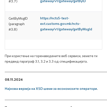
gateway/v1/gateway/getByID
#3.7)
https://ncts5-test-
GetByMsgID
ext.customs.gov.mk/ncts-
(paragraph
gateway/v1/gateway/getByMsgId
#3.8)
При користење на горенаведените веб сервиси, земете ги
предвид параграф 3.1, 3.2 и 3.3 од спецификацијата.
_______________________________________________________________________
08.11.2024
Најнова верзија на XSD шеми за економските оператори
.
_______________________________________________________________________