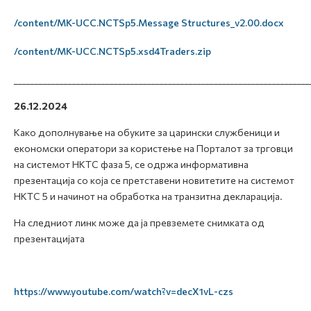
/content/MK-UCC.NCTSp5.Message Structures_v2.00.docx
/content/MK-UCC.NCTSp5.xsd4Traders.zip
_______________________________________________________________________
26.12.2024
Како дополнување на обуките за царински службеници и
економски оператори за користење на Порталот за трговци
на системот НКТС фаза 5, се
одржа информативна
презентација со која се претставени новитетите на системот
НКТС 5 и начинот на обработка на транзитна декларација.
На следниот линк може да ја превземете снимката од
презентацијата
https://www.youtube.com/watch?v=decX1vL-czs