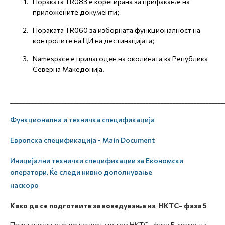
Пораката TR083 е корегирана за прифаќање на
приложените документи;
Пораката TR060 за изборната функционалност на
контролите на ЦИ на дестинацијата;
Namespace е прилагоден на околината за Република
Северна Македонија.
_______________________________________________________________________
Функционална и техничка спецификација
Европска спецификација - Main Document
Иницијални технички спецификации за Економски
оператори. Ќе следи нивно дополнување
наскоро
Како да се подготвите
за воведување на НКТС-
фаза 5
Пристапувањето до новиот систем НКТС- фаза 5 може да