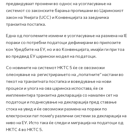
предвидуваат промени во однос на усогласување на
системот со законските барања пропишани во Царинскиот
закон на Унијата (UCC) и Конвенцијата за заедничка
транзитна постапка.
Една од поголемите измени е усогласување на размена на IE
пораки со потребни податоци дефинирани во прилозите
кон Уредбите на ЕУ, но и во Конвенцијата, имајќи ги при тоа
во предвид ЕУ царински модел на податоци.
Со новините на системот НКТС 5 ќе се овозможи
олеснување на регистрирањето на „попатните“ настани во
текот на транзитната постапка и воведување на нови
процеси и улога на ова царинска испостава, ќе се
имплементира транзитна декларација со намален сет на
податоци и поднесување на декларација пред ставање
стока на увид и ќе овозможи размена на пораки по
електронски пат помеѓу различни системи за декларација на
ниво на ЕУ. Исто така ќе следи и миграција на податоци од
НКТС 4 во НКТС 5.