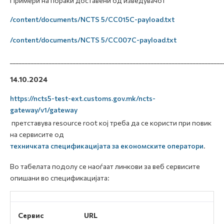
Примери на пораки доставени од изведувачот
/content/documents/NCTS 5/CC015C-payload.txt
/content/documents/NCTS 5/CC007C-payload.txt
_______________________________________________________________________
14.10.2024
https://ncts5-test-ext.customs.gov.mk/ncts-
gateway/v1/gateway
претставува resource root кој треба да се користи при повик
на сервисите од
техничката спецификацијата за економските оператори
.
Во табелата подолу се наоѓаат линкови за веб сервисите
опишани во спецификацијата:
Сервис
URL