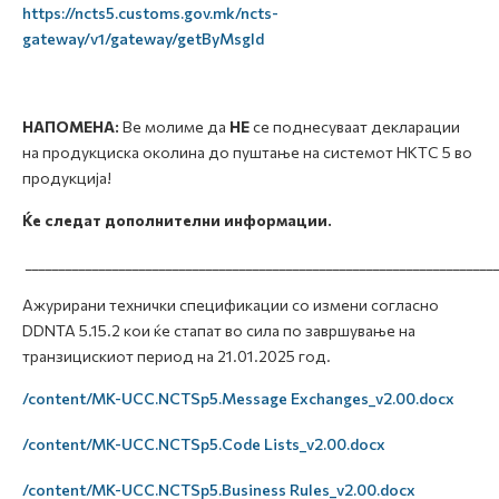
https://ncts5.customs.gov.mk/ncts-
gateway/v1/gateway/getByMsgId
НАПОМЕНА:
Ве молиме да
НЕ
се поднесуваат декларации
на продукциска околина до пуштање на системот НКТС 5 во
продукција!
Ќе следат дополнителни информации.
______________________________________________________________________
Ажурирани технички спецификации со измени согласно
DDNTA 5.15.2 кои ќе стапат во сила по завршување на
транзицискиот период на 21.01.2025 год.
/content/MK-UCC.NCTSp5.Message Exchanges_v2.00.docx
/content/MK-UCC.NCTSp5.Code Lists_v2.00.docx
/content/MK-UCC.NCTSp5.Business Rules_v2.00.docx