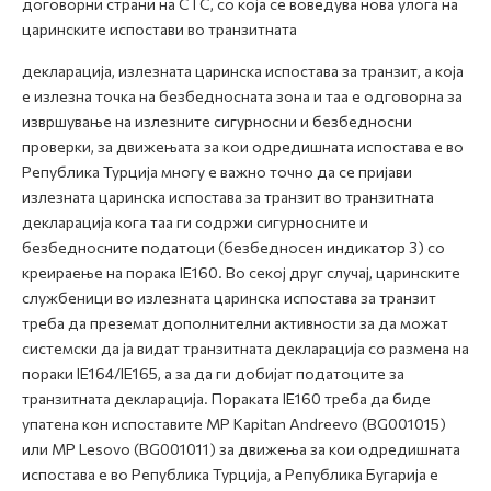
договорни страни на CTC, со која се воведува нова улога на
царинските испостави во транзитната
декларација, излезната царинска испостава за транзит, а која
е излезна точка на безбедносната зона и таа е одговорна за
извршување на излезните сигурносни и безбедносни
проверки, за движењата за кои одредишната испостава е во
Република Турција
многу е важно точно да се пријави
излезната царинска испостава за транзит во транзитната
декларација кога таа ги содржи сигурносните и
безбедносните податоци (безбедносен индикатор 3) со
креираење на порака
IE160
. Во секој друг случај, царинските
службеници во излезната царинска испостава за транзит
треба да преземат дополнителни активности за да можат
системски да ја видат транзитната декларација со размена на
пораки IE164/IE165, а за да ги добијат податоците за
транзитната декларација. Пораката
IE160
треба да биде
упатена кон испоставите
MP Kapitan Andreevo (BG001015)
или MP Lesovo (BG001011) за движења за кои одредишната
испостaва е во Република Турција, а Република Бугарија е