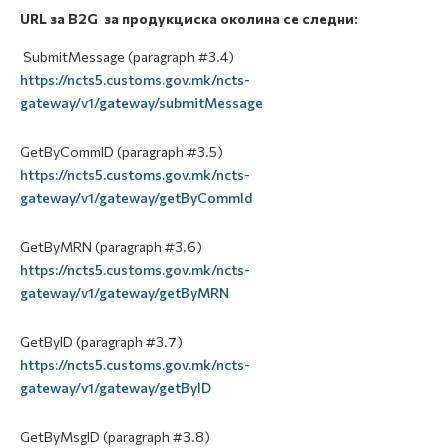
URL за B2G за продукциска околина се следни:
SubmitMessage (paragraph #3.4)
https://ncts5.customs.gov.mk/ncts-
gateway/v1/gateway/submitMessage
GetByCommID (paragraph #3.5)
https://ncts5.customs.gov.mk/ncts-
gateway/v1/gateway/getByCommId
GetByMRN (paragraph #3.6)
https://ncts5.customs.gov.mk/ncts-
gateway/v1/gateway/getByMRN
GetByID (paragraph #3.7)
https://ncts5.customs.gov.mk/ncts-
gateway/v1/gateway/getByID
GetByMsgID (paragraph #3.8)