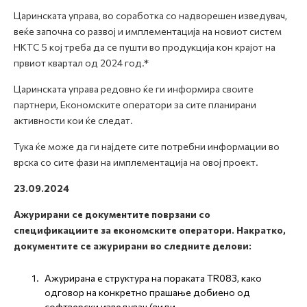
Царинската управа, во соработка со надворешен изведувач,
веќе започна со развој и имплементација на новиот систем
НКТС 5 кој треба да се пушти во продукција кон крајот на
првиот квартал од 2024 год.*
Царинската управа редовно ќе ги информира своите
партнери, Економските оператори за сите планирани
активности кои ќе следат.
Тука ќе може да ги најдете сите потребни информации во
врска со сите фази на имплементација на овој проект.
23.09.2024
Ажурирани се документите поврзани со
спецификациите за економските оператори. Накратко,
документите се ажурирани во следните делови:
Ажурирана е структура на пораката TR083, како
одговор на конкретно прашање добиено од
софтверски изведувач (види