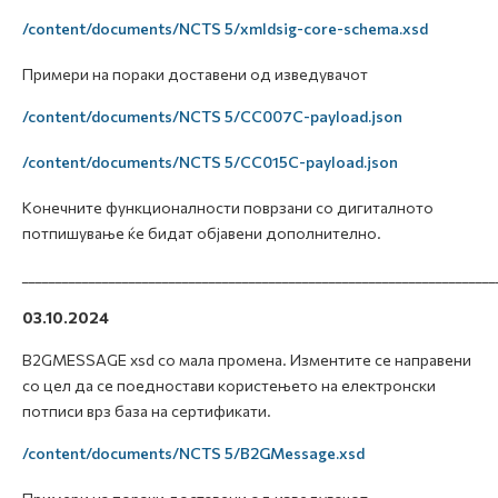
/content/documents/NCTS 5/xmldsig-core-schema.xsd
Примери на пораки доставени од изведувачот
/content/documents/NCTS 5/CC007C-payload.json
/content/documents/NCTS 5/CC015C-payload.json
Конечните функционалности поврзани со дигиталното
потпишување ќе бидат објавени дополнително.
_______________________________________________________________________
03.10.2024
B2GMESSAGE xsd со мала промена. Изментите се направени
со цел да се поедностави користењето на електронски
потписи врз база на сертификати.
/content/documents/NCTS 5/B2GMessage.xsd