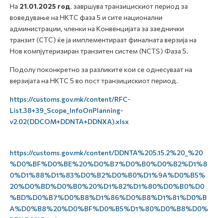
На
21.01.2025 год
. завршува транзицискиот период за
воведување на НКТС фаза 5 и сите национални
администрации, членки на Конвенцијата за заеднички
транзит (CTC) ќе ја имплементираат финалната верзија на
Нов компјутеризиран транзитен систем (NCTS) Фаза 5.
Подолу поконкретно за разликите кои се однесуваат на
верзијата на НКТС 5 во пост транзицискиот период.
https://customs.gov.mk/content/RFC-
List.38+39_Scope_InfoOnPlanning-
v2.02(DDCOM+DDNTA+DDNXA).xlsx
https://customs.gov.mk/content/DDNTA%205.15.2%20_%20
%D0%BF%D0%BE%20%D0%B7%D0%B0%D0%B2%D1%8
0%D1%88%D1%83%D0%B2%D0%B0%D1%9A%D0%B5%
20%D0%BD%D0%B0%20%D1%82%D1%80%D0%B0%D0
%BD%D0%B7%D0%B8%D1%86%D0%B8%D1%81%D0%B
A%D0%B8%20%D0%BF%D0%B5%D1%80%D0%B8%D0%