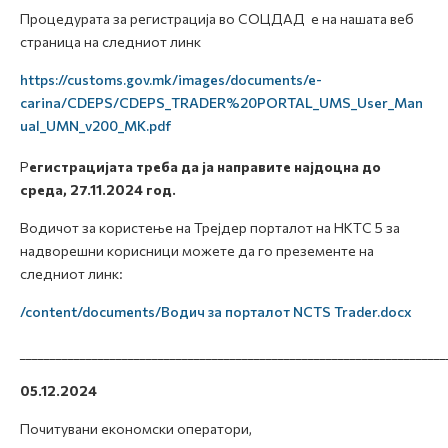
Процедурата за регистрација во СОЦДАД е на нашата веб
страница на следниот линк
https://customs.gov.mk/images/documents/e-
carina/CDEPS/CDEPS_TRADER%20PORTAL_UMS_User_Man
ual_UMN_v200_MK.pdf
Р
егистрацијата треба да ја направите најдоцна до
среда, 27.11.2024 год.
Водичот за користење на Трејдер порталот на НКТС 5 за
надворешни корисници можете да го презементе на
следниот линк:
/content/documents/Водич за порталот NCTS Trader.docx
_______________________________________________________________________
05.12.2024
Почитувани економски оператори,