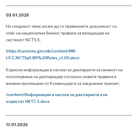
_______________________________________________________________________
03.01.2025
На следниот линк може да го превезмете докуменот со
опис на национални бизнис правила за валидација на
системот NCTS 5.
https://customs.gov.mk/content/MK-
UCC.NCTSp5.BR%20Rules_v1.00.docx
Корисни информации и насоки за декларанти за начинот на
пополнување на декларација согласно новите правила и
измени пропишани со Конвенцијата за заеднички транзит.
/content/Информации и насоки за декларанти кои
користат НКТС 5.docx
_______________________________________________________________________
17.01.2025