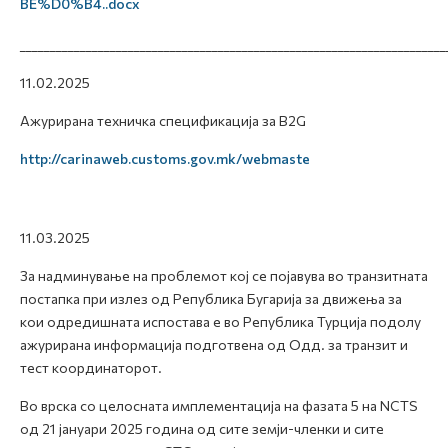
BE%D0%B4..docx
_______________________________________________________________________
11.02.2025
Ажурирана техничка спецификација за B2G
http://carinaweb.customs.gov.mk/webmaste
11.03.2025
За надминување на проблемот кој се појавува во транзитната
постапка при излез од Република Бугарија за движења за
кои одредишната испостава е во Република Турција подолу
ажурирана информација подготвена од Одд. за транзит и
тест координаторот.
Во врска со целосната имплементација на фазата 5 на NCTS
од 21 јануари 2025 година од сите земји-членки и сите