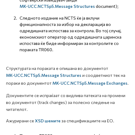
MK-UCC.NCTSp5.Message Structures
document);
Следното издание на NCTS ќе ја вклучи
функционалноста за избор на декларација во
одредишната испостава за контрола. Во тој случај,
економскиот оператор од одредишната царинска
испостава ќе биде информиран за контролите со
пораката TR060.
Структурата на пораката е опишана во документот
MK-UCC.NCTSp5.Message Structures
и соодветниот тек на
пораки во документот
MK-UCC.NCTSp5.Message Exchanges
.
Документите се испраќаат со видлива патеката на промени
во документот (track changes) за полесно следење на
читателот.
Ажурирани се
XSD шемите
за спецификациите на ЕО.