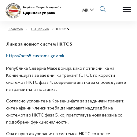
Република Северна Македонија
Царинска управа
Почетна
Е-Царина
НКТС 5
Open s
Линк за новиот систем НКТС 5
За нас
Open s
https://ncts5.customs.gov.mk
Физички лица
Република Северна Македонија, како потписничка на
Open s
Бизнис заедница
Конвенцијата за заеднички транзит (CTC), го користи
системот НКТС фаза 4, современа алатка за спроведување
Open s
на транзитната постапка.
Е-Царина
Согласно условите на Конвенцијата за заеднички транзит,
Open s
Медиа центар
сите нејзини членки треба да направат надградба на
системот во НКТС фаза 5, кој претставува нова верзија со
Контакт
подобрени функционалности.
Ова е прво ажурирање на системот НКТС со кое се
Е-Весник