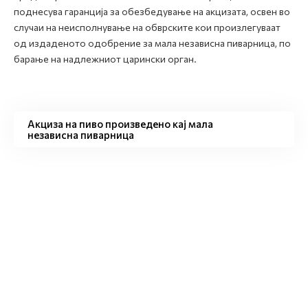
поднесува гаранција за обезбедување на акцизата, освен во
случаи на неисполнување на обврските кои произлегуваат
од издаденото одобрение за мала независна пиварница, по
барање на надлежниот царински орган.
Акциза на пиво произведено кај мала
независна пиварница