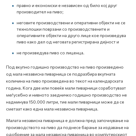
правно и економски е независен од било кој друг
производител на пиво;
неговите производствени и оперативни објекти не се
технолошки поврзани со производствените и
оперативните објекти на друго лице кое произведува
пиво како дел од неговата регистрирана дејност и
не произведува пиво со лиценца.
Под вкупно годишно производство на пиво произведено
од мала независна пиварница се подразбира вкупната
количина на пиво произведена во текот на календарската
година. Кога две или повеќе мали пиварници соработуваат
меѓусебно и нивното заедничко годишно производство не
надминува 150.000 литри, тие мали пиварници може да се
сметаат како една мала независна пиварница.
Малата независна пиварница е должна пред започнување на
производството на пиво да поднесе барање за издавање на
одобрение за мала независна пиварница во компјутерскиот