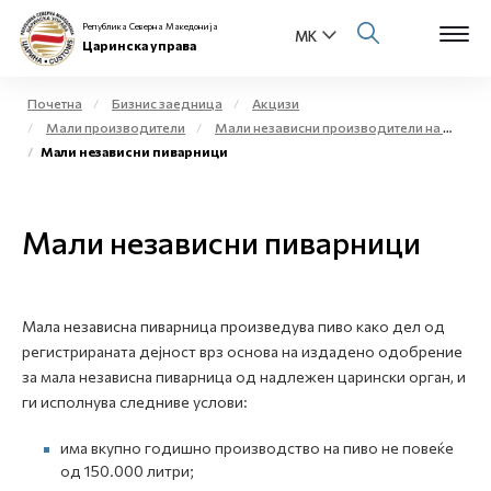
Република Северна Македонија
Царинска управа
Почетна
Бизнис заедница
Акцизи
Мали производители
Мали независни производители на етил алкохол и жестоки алкохолни пијалаци за комерцијални цели - мали дестилерии
Open s
Мали независни пиварници
За нас
Open s
Физички лица
Мали независни пиварници
Open s
Бизнис заедница
Open s
Е-Царина
Мала независна пиварница произведува пиво како дел од
регистрираната дејност врз основа на издадено одобрение
Open s
за мала независна пиварница од надлежен царински орган, и
Медиа центар
ги исполнува следниве услови:
Контакт
има вкупно годишно производство на пиво не повеќе
од 150.000 литри;
Е-Весник