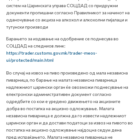
систем на Царинската управа СОЦДАД со придружни
документи пропишани согласно Правилникот за начинот на
оданочување со акциза на алкохол и алкохолни пијалаци и
тутунски производи
Барањето за издавање на одобрение се поднесува во
СОЦДАД на следниов линк:
https://trader.customs.gov.mk/trader-meos-
ui/protected/main.html
Во случај на извоз на пиво произведено од мала независна
пиварница, по барање на малата независна пиварница
надлежниот царински орган ќе овозможи поднесување на
електронски административен документ согласно
одредбите со кои е уредено движењето на акцизните
добра во постапка на акцизно одложување. Малата
независна пиварница е должна да го извести надлежниот
царински орган и да достави податоци за извоз на пивото во
постапка на акцизно одложување најдоцна седум дена
пред испраќањето. Малата независна пиварница не