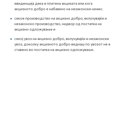
евиденција дека е платена акцизата или кога
акцизното добро е набавено на незаконски начин;
секое производство на акцизно добро, вклучувајќи и
незаконско производство, надвор од постапка на
акцизно одложување и
секој увоз на акцизно добро, вклучувајќи и незаконски
увоз, доколку акцизното добро веднаш по увозот не е
ставено во постапка на акцизно одложување.