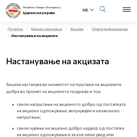
Република Северна Македонија
Царинска управа
Почетна
Бизнис заедница
Акцизи
Општи информации
Настанување на акцизата
Open s
За нас
Open s
Настанување на акцизата
Физички лица
Open s
Бизнис заедница
Акциза настанува во моментот на пуштање на акцизните
Open s
Е-Царина
добра во промет на акцизното подрачје и тоа:
Open s
секое напуштање на акцизното добро од постапката
Медиа центар
на акцизно одложување, вклучувајќи и незаконско
напуштање;
Контакт
секое чување на акцизно добро надвор од постапка
на акцизно одложување и за кое нема увид или
Е-Весник