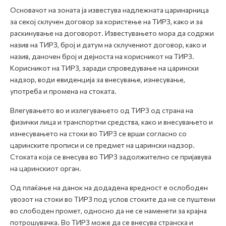
Основачот на зоната ја известува надлежната царинарница
за секој склучен договор за користење на ТИРЗ, како и за
раскинување на договорот. Известувањето мора да содржи
назив на ТИРЗ, број и датум на склучениот договор, како и
назив, даночен број и дејноста на корисникот на ТИРЗ.
Корисникот на ТИРЗ, заради спроведување на царински
надзор, води евиденција за внесување, изнесување,
употреба и промена на стоката.
Влегувањето во и излегувањето од ТИРЗ од страна на
физички лица и транспортни средства, како и внесувањето и
изнесувањето на стоки во ТИРЗ се врши согласно со
царинските прописи и се предмет на царински надзор.
Стоката која се внесува во ТИРЗ задолжително се пријавува
на царинскиот орган.
Од плаќање на данок на додадена вредност е ослободен
увозот на стоки во ТИРЗ под услов стоките да не се пуштени
во слободен промет, односно да не се наменети за крајна
потрошувачка. Во ТИРЗ може да се внесува странска и