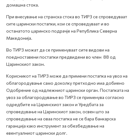
домашна стока.
При внесување на странска стока во ТИРЗ се спроведуваат
сите царински постапки, кои се спроведуваат и во
останатото царинско подрачје на Република Северна
Македонија.
Во ТИРЗ можат да се применуваат сите видови на
поедноставени постапки предвидени во член 88 од
Царинскиот закон.
Корисникот на ТИРЗ може да примени постапка на увоз на
облагородување само доколку претходно има добиено
Одобрение од надлежниот царински орган. Постапката на
увоз за облагородување во ТИРЗ се применува согласно
одредбите на Царинскиот закон и Уредбата за
спроведување на Царинскиот закон, освен што за
спроведување на оваа постапка не се бара банкарска
гаранција како инструмент за обезбедување на
евентуалниот царински долг.