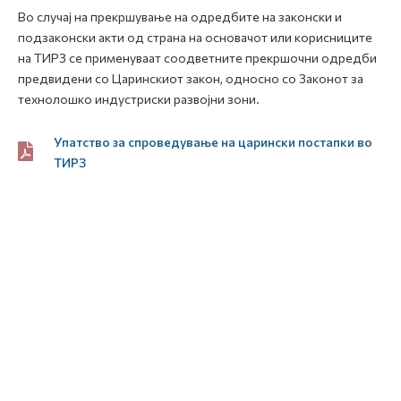
Во случај на прекршување на одредбите на законски и
подзаконски акти од страна на основачот или корисниците
на ТИРЗ се применуваат соодветните прекршочни одредби
предвидени со Царинскиот закон, односно со Законот за
технолошко индустриски развојни зони.
Упатство за спроведување на царински постапки во
ТИРЗ