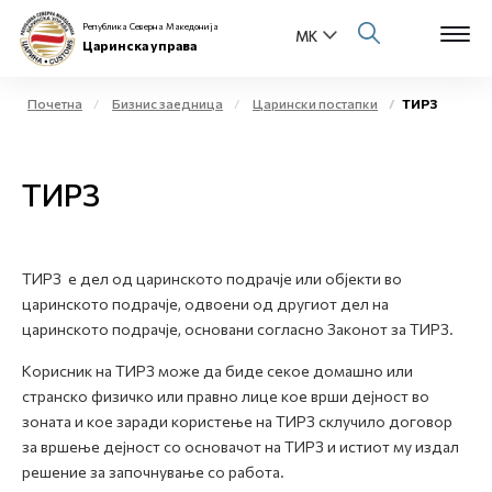
Република Северна Македонија
Царинска управа
Почетна
Бизнис заедница
Царински постапки
ТИРЗ
Open s
За нас
ТИРЗ
Open s
Физички лица
Open s
Бизнис заедница
ТИРЗ е дел од царинското подрачје или објекти во
царинското подрачје, одвоени од другиот дел на
Open s
Е-Царина
царинското подрачје, основани согласно Законот за ТИРЗ.
Open s
Корисник на ТИРЗ може да биде секое домашно или
Медиа центар
странско физичко или правно лице кое врши дејност во
зоната и кое заради користење на ТИРЗ склучило договор
Контакт
за вршење дејност со основачот на ТИРЗ и истиот му издал
решение за започнување со работа.
Е-Весник