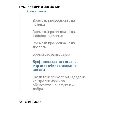
ПУБЛИКАЦИИ И ИЗВЕШТАИ
Статистика
Време на процесирање на
граница
Време на процесирање на
стоково царинење
Време на процесирање на
дозволи
Број на увезени возила
Број на издадени акцизни
марки за обележување на
цигари
Наплатени приходи од издадени
контролни марки за
обележување на тутунски
добра
КУРСНА ЛИСТА