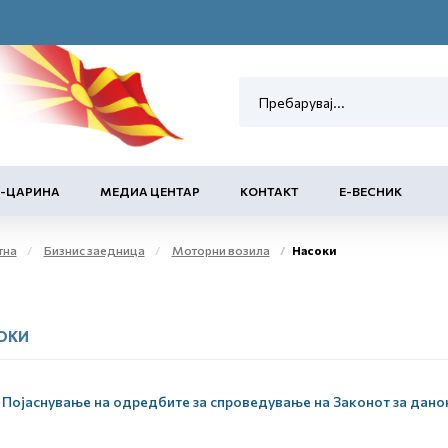
Е-ЦАРИНА
МЕДИА ЦЕНТАР
КОНТАКТ
Е-ВЕСНИК
тна
Бизнис заедница
Моторни возила
Насоки
ОКИ
Појаснување на одредбите за спроведување на Законот за дано