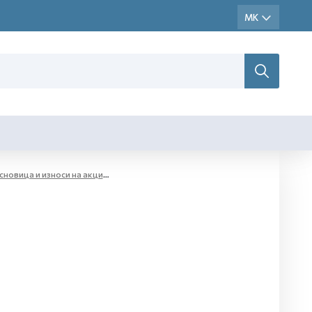
новица и износи на акциза