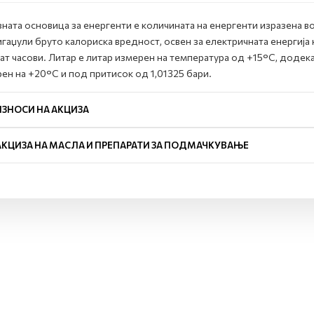
ната основица за енергенти е количината на енергенти изразена во
игаџули бруто калориска вредност, освен за електричната енергија
ат часови. Литар е литар измерен на температура од +15°C, додек
ен на +20°C и под притисок од 1,01325 бари.
ИЗНОСИ НА АКЦИЗА
АКЦИЗА НА МАСЛА И ПРЕПАРАТИ ЗА ПОДМАЧКУВАЊЕ