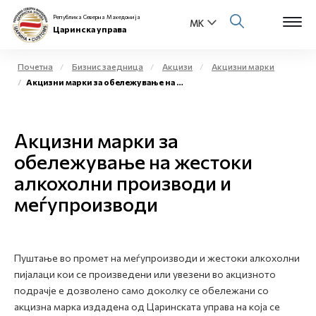
Република Северна Македонија
Царинска управа
Почетна
Бизнис заедница
Акцизи
Акцизни марки
Акцизни марки за обележување на жестоки алкохолни производи и меѓупроизводи
Open s
За нас
Open s
Акцизни марки за
Физички лица
обележување на жестоки
Open s
Бизнис заедница
алкохолни производи и
меѓупроизводи
Open s
Е-Царина
Open s
Медиа центар
Пуштање во промет на меѓупроизводи и жестоки алкохолни
пијалаци кои се произведени или увезени во акцизното
Контакт
подрачје е дозволено само доколку се обележани со
акцизна марка издадена од Царинската управа на која се
Е-Весник