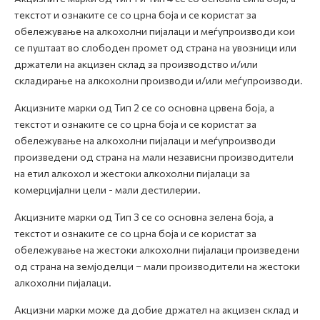
текстот и ознаките се со црна боја и се користат за
обележување на алкохолни пијалаци и меѓупроизводи кои
се пуштаат во слободен промет од страна на увозници или
држатели на акцизен склад за производство и/или
складирање на алкохолни производи и/или меѓупроизводи.
Акцизните марки од Тип 2 се со основна црвена боја, а
текстот и ознаките се со црна боја и се користат за
обележување на алкохолни пијалаци и меѓупроизводи
произведени од страна на мали независни производители
на етил алкохол и жестоки алкохолни пијалаци за
комерцијални цели - мали дестилерии.
Акцизните марки од Тип 3 се со основна зелена боја, а
текстот и ознаките се со црна боја и се користат за
обележување на жестоки алкохолни пијалаци произведени
од страна на земјоделци – мали производители на жестоки
алкохолни пијалаци.
Акцизни марки може да добие држател на акцизен склад и