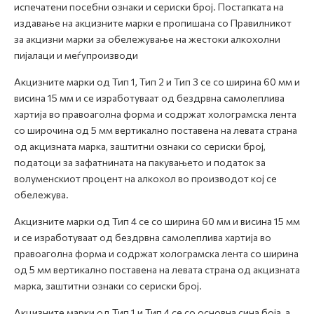
испечатени посебни ознаки и сериски број. Постапката на
издавање на акцизните марки е пропишана со Правилникот
за акцизни марки за обележување на жестоки алкохолни
пијалаци и меѓупроизводи
Акцизните марки од Тип 1, Тип 2 и Тип 3 се со ширина 60 мм и
висина 15 мм и се изработуваат од бездрвна самолеплива
хартија во правоаголна форма и содржат холограмска лента
со широчина од 5 мм вертикално поставена на левата страна
од акцизната марка, заштитни ознаки со сериски број,
податоци за зафатнината на пакувањето и податок за
волуменскиот процент на алкохол во производот кој се
обележува.
Акцизните марки од Тип 4 се со ширина 60 мм и висина 15 мм
и се изработуваат од бездрвна самолеплива хартија во
правоаголна форма и содржат холограмска лента со ширина
од 5 мм вертикално поставена на левата страна од акцизната
марка, заштитни ознаки со сериски број.
Акцизните марки од Тип 1 и Тип 4 се со основна сина боја, а