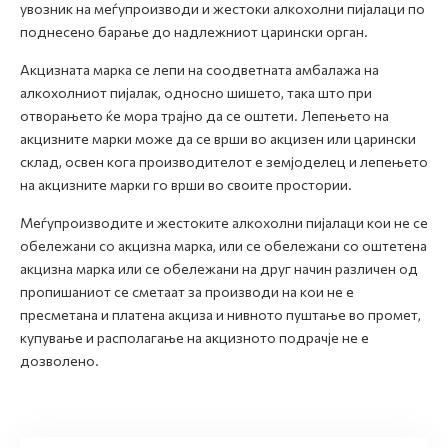
увозник на меѓупроизводи и жестоки алкохолни пијалаци по
поднесено барање до надлежниот царински орган.
Акцизната марка се лепи на соодветната амбалажа на
алкохолниот пијалак, односно шишето, така што при
отворањето ќе мора трајно да се оштети. Лепењето на
акцизните марки може да се врши во акцизен или царински
склад, освен кога производителот е земјоделец и лепењето
на акцизните марки го врши во своите простории.
Меѓупроизводите и жестоките алкохолни пијалаци кои не се
обележани со акцизна марка, или се обележани со оштетена
акцизна марка или се обележани на друг начин различен од
пропишаниот се сметаат за производи на кои не е
пресметана и платена акциза и нивното пуштање во промет,
купување и располагање на акцизното подрачје не е
дозволено.