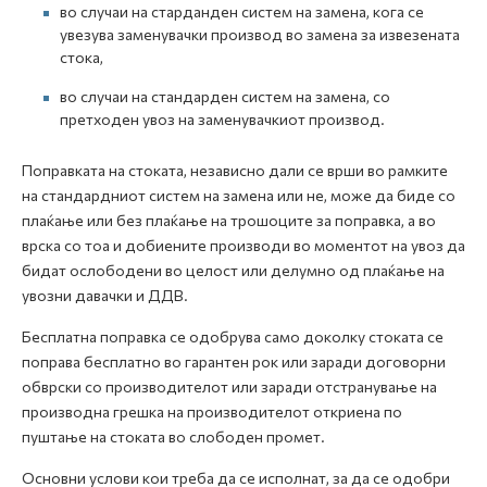
во случаи на старданден систем на замена, кога се
увезува заменувачки производ во замена за извезената
стока,
во случаи на стандарден систем на замена, со
претходен увоз на заменувачкиот производ.
Поправката на стоката, независно дали се врши во рамките
на стандардниот систем на замена или не, може да биде со
плаќање или без плаќање на трошоците за поправка, а во
врска со тоа и добиените производи во моментот на увоз да
бидат ослободени во целост или делумно од плаќање на
увозни давачки и ДДВ.
Бесплатна поправка се одобрува само доколку стоката се
поправа бесплатно во гарантен рок или заради договорни
обврски со производителот или заради отстранување на
производна грешка на производителот откриена по
пуштање на стоката во слободен промет.
Основни услови кои треба да се исполнат, за да се одобри