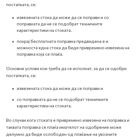
постапката, се:
извезената стока да може да се поправи и со
поправката да не се подобрат техничките
карактеристики на стоката.
покрај бесплатната поправка предвидена е и
можноста една стока да биде привремено извезена на
поправка која се плаќа.
Основни услови кои треба да се исполнат, за да се одобри
постапката, се:
извезената стока да може да се поправи и
со поправката да не се подобрат техничките
карактеристики на стоката.
Во случаи кога стоката е привремено извезена на поправка и
таквата поправка се плаќа имателот на одобрение може
делумно да биде ослободен од плаќање на увозните