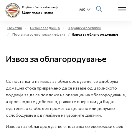
Република Северна Македонија
Царинска управа
Почетна
Бизнис заедница
Царински постапки
Постапки со економски ефект
Извоз за облагородување
Open s
За нас
Open s
Извоз за облагородување
Физички лица
Open s
Бизнис заедница
Со постапката на извоз за облагородување, се одобрува
Open s
Е-Царина
домашна стока привремено да се извезе од царинското
подрачје за да се подложи на операции на облагородување,
Open s
а производите добиени од таквите операции да бидат
Медиа центар
пуштени во слободен промет со целосно или делумно
ослободување од плаќање на увозните давачки.
Контакт
Извозот за облагородување е постапка со економски ефект
Е-Весник