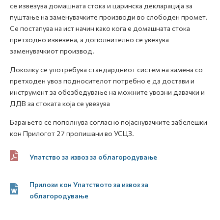
се извезува домашната стока и царинска декларација за
пуштање на заменувачките производи во слободен промет.
Се постапува на ист начин како кога е домашната стока
претходно извезена, а дополнително се увезува
заменувачкиот производ.
Доколку се употребува стандардниот систем на замена со
претходен увоз подносителот потребно е да достави и
инструмент за обезбедување на можните увозни давачки и
ДДВ за стоката која се увезува
Барањето се пополнува согласно појаснувачките забелешки
кон Прилогот 27 пропишани во УСЦЗ.
Упатство за извоз за облагородување
Прилози кон Упатството за извоз за
облагородување