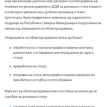
која овозможува целосно или делумно ослободување од
плаќање на увозни давачки и ДДВ за домашна стока којашто
е повторно увезена како добиен производ откако
претходно била привремено извезена од царинското
подрачје на Република Северна Македонија и подложена на
некоја од операциите на облагородување.
Операциите за облагородување може да бидат:
oбработка на стока вклучувајќи и нејзина монтажа,
демонтажа, составување или вградување во друга
стока;
преработка на стока;
поправка на стока, вклучувајќи и нејзино враќање во
првобитна состојба и оспособување.
Извозот за облагородување како постапка не може да се
одобри за домашна стока:
чиј извоз дава право на враќање или простување на