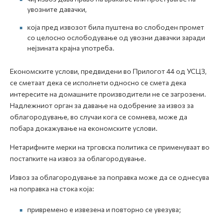
увозните давачки,
која пред извозот била пуштена во слободен промет
со целосно ослободување од увозни давачки заради
нејзината крајна употреба.
Економските услови, предвидени во Прилогот 44 од УСЦЗ,
се сметаат дека се исполнети односно се смета дека
интересите на домашните производители не се загрозени.
Надлежниот орган за давање на одобрение за извоз за
облагородување, во случаи кога се сомнева, може да
побара докажување на економските услови.
Нетарифните мерки на трговска политика се применуваат во
постапките на извоз за облагородување.
Извоз за облагородување за поправка може да се однесува
на поправка на стока која:
привремено е извезена и повторно се увезува;