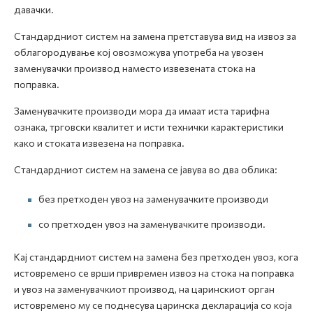
давачки.
Стандардниот систем на замена претставува вид на извоз за
облагородување кој овозможува употреба на увозен
заменувачки производ наместо извезената стока на
поправка.
Заменувачките производи мора да имаат иста тарифна
ознака, трговски квалитет и исти технички карактеристики
како и стоката извезена на поправка.
Стандардниот систем на замена се јавува во два облика:
без претходен увоз на заменувачките производи
со претходен увоз на заменувачките производи.
Кај стандардниот систем на замена без претходен увоз, кога
истовремено се врши привремен извоз на стока на поправка
и увоз на заменувачкиот производ, на царинскиот орган
истовремено му се поднесува царинска декларација со која